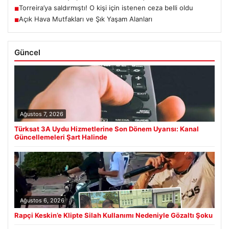
Torreira’ya saldırmıştı! O kişi için istenen ceza belli oldu
■
Açık Hava Mutfakları ve Şık Yaşam Alanları
■
Güncel
Ağustos 7, 2026
Türksat 3A Uydu Hizmetlerine Son Dönem Uyarısı: Kanal
Güncellemeleri Şart Halinde
Ağustos 6, 2026
Rapçi Keskin’e Klipte Silah Kullanımı Nedeniyle Gözaltı Şoku