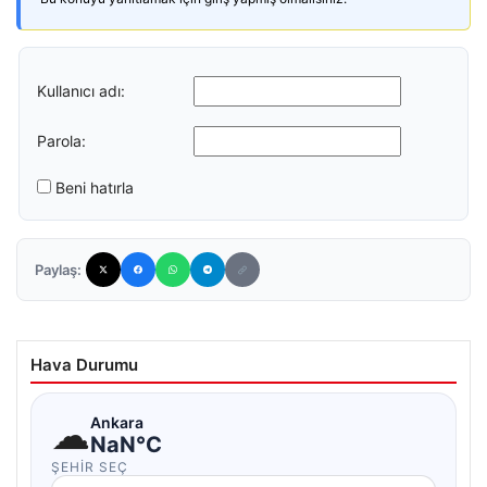
Kullanıcı adı:
Parola:
Beni hatırla
Paylaş:
Hava Durumu
☁
Ankara
NaN°C
ŞEHIR SEÇ