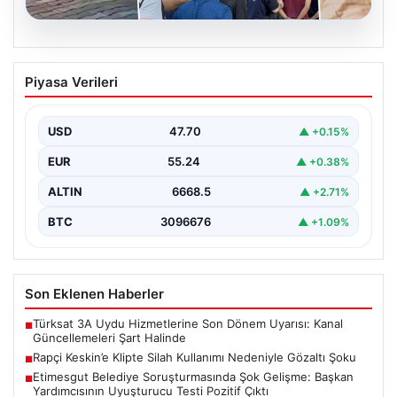
06.08.2026
Rapçi Keskin’e Klipte Silah Kullanımı
Piyasa Verileri
Nedeniyle Gözaltı Şoku
Sosyal medyada geniş çapta tanınan rapçi Yüşa Keskin,
gerçekleştirdiği klip çekimi sırasında silah kullanımı…
USD
47.70
▲ +0.15%
EUR
55.24
▲ +0.38%
ALTIN
6668.5
▲ +2.71%
BTC
3096676
▲ +1.09%
Son Eklenen Haberler
Türksat 3A Uydu Hizmetlerine Son Dönem Uyarısı: Kanal
■
Güncellemeleri Şart Halinde
Rapçi Keskin’e Klipte Silah Kullanımı Nedeniyle Gözaltı Şoku
■
Etimesgut Belediye Soruşturmasında Şok Gelişme: Başkan
■
Yardımcısının Uyuşturucu Testi Pozitif Çıktı