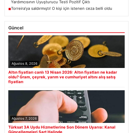
Yardımcısının Uyuşturucu Testi Pozitif Çıktı
Torreira’ya saldırmıştı! O kişi için istenen ceza belli oldu
■
Güncel
Ağustos 8, 2026
Altın fiyatları canlı 13 Nisan 2026: Altın fiyatları ne kadar
oldu? Gram, çeyrek, yarım ve cumhuriyet altını alış satış
fiyatları
Ağustos 7, 2026
Türksat 3A Uydu Hizmetlerine Son Dönem Uyarısı: Kanal
Güncellemeleri Şart Halinde