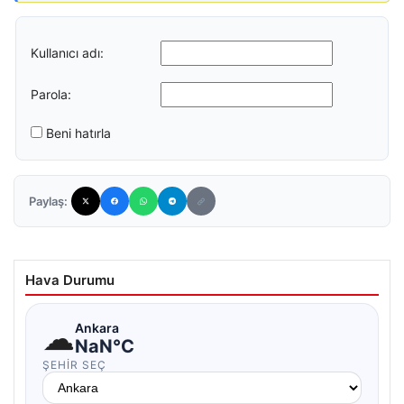
Kullanıcı adı:
Parola:
Beni hatırla
Paylaş:
Hava Durumu
☁
Ankara
NaN°C
ŞEHIR SEÇ