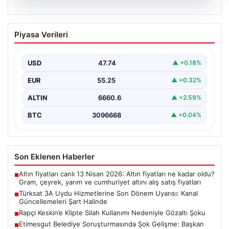
07.08.2026
Türksat 3A Uydu Hizmetlerine Son
Piyasa Verileri
Dönem Uyarısı: Kanal Güncellemeleri
Şart Halinde
USD
47.74
▲ +0.18%
Türksat 3A uydusu, uzun yıllar boyunca Türkiye'nin
televizyon ve iletişim altyapısında önemli bir rol…
EUR
55.25
▲ +0.32%
ALTIN
6660.6
▲ +2.59%
BTC
3096668
▲ +0.04%
Son Eklenen Haberler
Altın fiyatları canlı 13 Nisan 2026: Altın fiyatları ne kadar oldu?
■
Gram, çeyrek, yarım ve cumhuriyet altını alış satış fiyatları
Türksat 3A Uydu Hizmetlerine Son Dönem Uyarısı: Kanal
■
Güncellemeleri Şart Halinde
Rapçi Keskin’e Klipte Silah Kullanımı Nedeniyle Gözaltı Şoku
■
Etimesgut Belediye Soruşturmasında Şok Gelişme: Başkan
■