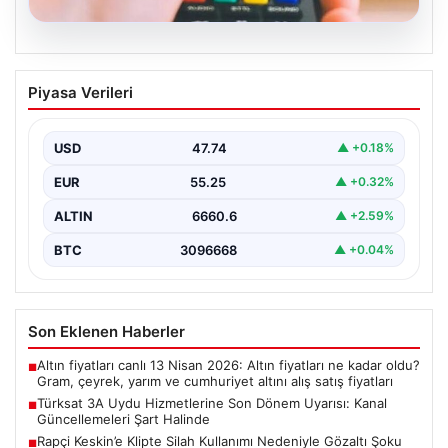
07.08.2026
Türksat 3A Uydu Hizmetlerine Son
Piyasa Verileri
Dönem Uyarısı: Kanal Güncellemeleri
Şart Halinde
USD
47.74
▲ +0.18%
Türksat 3A uydusu, uzun yıllar boyunca Türkiye'nin
televizyon ve iletişim altyapısında önemli bir rol…
EUR
55.25
▲ +0.32%
ALTIN
6660.6
▲ +2.59%
BTC
3096668
▲ +0.04%
Son Eklenen Haberler
Altın fiyatları canlı 13 Nisan 2026: Altın fiyatları ne kadar oldu?
■
Gram, çeyrek, yarım ve cumhuriyet altını alış satış fiyatları
Türksat 3A Uydu Hizmetlerine Son Dönem Uyarısı: Kanal
■
Güncellemeleri Şart Halinde
Rapçi Keskin’e Klipte Silah Kullanımı Nedeniyle Gözaltı Şoku
■