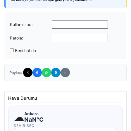
Kullanıcı adı:
Parola:
Beni hatırla
Paylaş:
Hava Durumu
☁
Ankara
NaN°C
ŞEHIR SEÇ