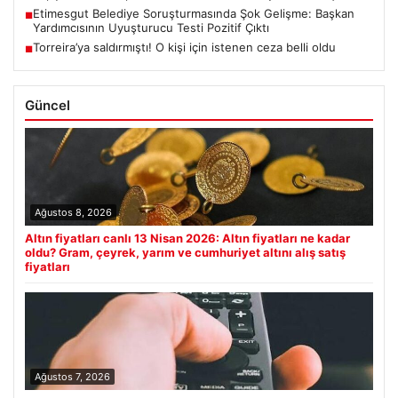
Etimesgut Belediye Soruşturmasında Şok Gelişme: Başkan
■
Yardımcısının Uyuşturucu Testi Pozitif Çıktı
Torreira’ya saldırmıştı! O kişi için istenen ceza belli oldu
■
Güncel
Ağustos 8, 2026
Altın fiyatları canlı 13 Nisan 2026: Altın fiyatları ne kadar
oldu? Gram, çeyrek, yarım ve cumhuriyet altını alış satış
fiyatları
Ağustos 7, 2026