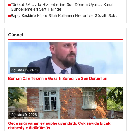
Türksat 3A Uydu Hizmetlerine Son Dönem Uyarısı: Kanal
■
Güncellemeleri Şart Halinde
Rapçi Keskin’e Klipte Silah Kullanımı Nedeniyle Gözaltı Şoku
■
Güncel
Ağustos 10, 2026
Burhan Can Terzi’nin Gözaltı Süreci ve Son Durumları
Ağustos 9, 2026
Gece ışığı yanan ev şüphe uyandırdı. Çok sayıda bıçak
darbesiyle öldürülmüş