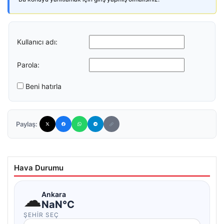
Kullanıcı adı:
Parola:
Beni hatırla
Paylaş:
Hava Durumu
☁
Ankara
NaN°C
ŞEHIR SEÇ