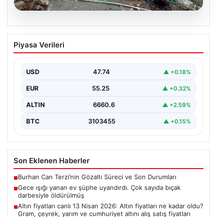
09.08.2026
Gece ışığı yanan ev şüphe uyandırdı.
Piyasa Verileri
Çok sayıda bıçak darbesiyle öldürülmüş
{"title": "Yalnız Yaşayan Yaşlı Adamın Evinde Dehşet
Verici Katliam: Çok Sayıda Bıçak Darbesiyle Öldürüldü",
USD
47.74
▲ +0.18%
…
EUR
55.25
▲ +0.32%
ALTIN
6660.6
▲ +2.59%
BTC
3103455
▲ +0.15%
Son Eklenen Haberler
Burhan Can Terzi’nin Gözaltı Süreci ve Son Durumları
■
Gece ışığı yanan ev şüphe uyandırdı. Çok sayıda bıçak
■
darbesiyle öldürülmüş
Altın fiyatları canlı 13 Nisan 2026: Altın fiyatları ne kadar oldu?
■
Gram, çeyrek, yarım ve cumhuriyet altını alış satış fiyatları