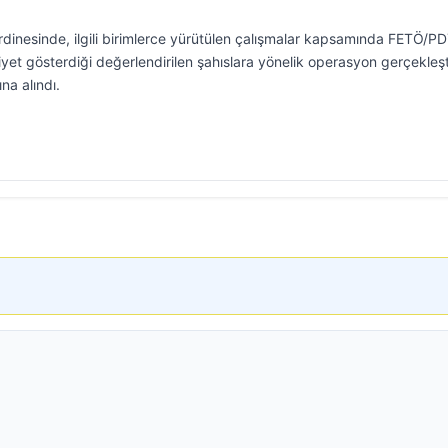
rdinesinde, ilgili birimlerce yürütülen çalışmalar kapsamında FETÖ/P
liyet gösterdiği değerlendirilen şahıslara yönelik operasyon gerçekleşti
na alındı.