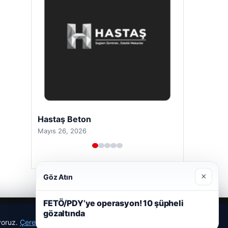
Hastaş Beton
Mayıs 26, 2026
×
Göz Atın
FETÖ/PDY’ye operasyon! 10 şüpheli
gözaltında
ıyoruz.
Çerez Politikamız
Reddet
Kabul Et