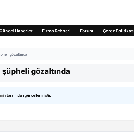
Güncel Haberler
Firma Rehberi
Forum
Çerez Politikas
pheli gözaltında
şüpheli gözaltında
min
tarafından güncellenmiştir.