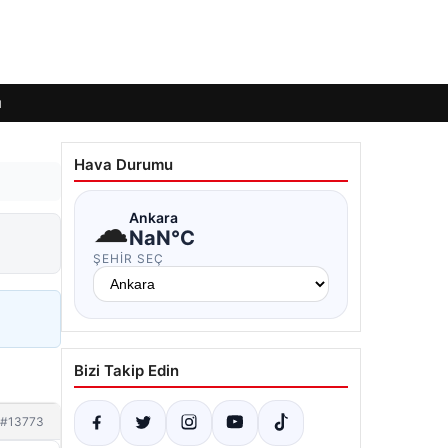
ı
Hava Durumu
☁
Ankara
NaN°C
ŞEHIR SEÇ
Bizi Takip Edin
#13773