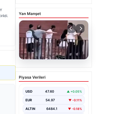
DY
Yan Manşet
rildi.
05.08.2026
Torreira’ya saldırmıştı! O
Piyasa Verileri
kişi için istenen ceza belli
oldu
USD
47.60
▲ +0.05%
EUR
54.97
▼ -0.11%
ALTIN
6484.1
▼ -0.18%