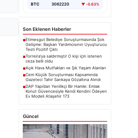
BTC
3062220
▼ -0.63%
Son Eklenen Haberler
Etimesgut Belediye Soruşturmasında Şok
■
Gelişme: Başkan Yardımcısının Uyuşturucu
Testi Pozitif Çıktı
Torreira’ya saldırmıştı! O kişi için istenen
■
ceza belli oldu
Açık Hava Mutfakları ve Şık Yaşam Alanları
■
Cem Küçük Soruşturması Kapsamında
■
Gazeteci Tahir Sarıkaya Gözaltına Alındı
DAP Yapı’dan Yenilikçi Bir Hamle: Emlak
■
Konut Güvencesiyle Kendi Kendini Ödeyen
Ev Modeli Ataşehir 173
Güncel