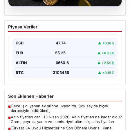
08.08.2026
Altın fiyatları canlı 13 Nisan 2026: Altın
Piyasa Verileri
fiyatları ne kadar oldu? Gram, çeyrek,
yarım ve cumhuriyet altını alış satış
fiyatları
USD
47.74
▲ +0.18%
{"title": "Altın Fiyatları 13 Nisan 2026 Güncel Durum ve
EUR
55.25
▲ +0.32%
Analizler", "content": "Son dönemde altın…
ALTIN
6660.6
▲ +2.59%
BTC
3103455
▲ +0.15%
Son Eklenen Haberler
Gece ışığı yanan ev şüphe uyandırdı. Çok sayıda bıçak
■
darbesiyle öldürülmüş
Altın fiyatları canlı 13 Nisan 2026: Altın fiyatları ne kadar oldu?
■
Gram, çeyrek, yarım ve cumhuriyet altını alış satış fiyatları
Türksat 3A Uydu Hizmetlerine Son Dönem Uyarısı: Kanal
■