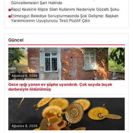
Güncellemeleri Şart Halinde
Rapçi Keskin’e Klipte Silah Kullanımı Nedeniyle Gözaltı Şoku
■
Etimesgut Belediye Soruşturmasında Şok Gelişme: Başkan
■
Yardımcısının Uyuşturucu Testi Pozitif Çıktı
Güncel
Ağustos 9, 2026
Gece ışığı yanan ev şüphe uyandırdı. Çok sayıda bıçak
darbesiyle öldürülmüş
Ağustos 8, 2026