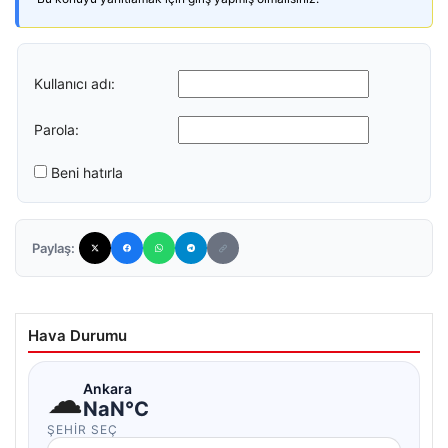
Kullanıcı adı:
Parola:
Beni hatırla
Paylaş:
Hava Durumu
☁
Ankara
NaN°C
ŞEHIR SEÇ