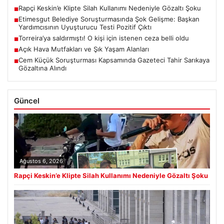
Rapçi Keskin’e Klipte Silah Kullanımı Nedeniyle Gözaltı Şoku
■
Etimesgut Belediye Soruşturmasında Şok Gelişme: Başkan
■
Yardımcısının Uyuşturucu Testi Pozitif Çıktı
Torreira’ya saldırmıştı! O kişi için istenen ceza belli oldu
■
Açık Hava Mutfakları ve Şık Yaşam Alanları
■
Cem Küçük Soruşturması Kapsamında Gazeteci Tahir Sarıkaya
■
Gözaltına Alındı
Güncel
Ağustos 6, 2026
Rapçi Keskin’e Klipte Silah Kullanımı Nedeniyle Gözaltı Şoku