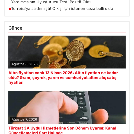
Yardımcısının Uyuşturucu Testi Pozitif Çıktı
Torreira’ya saldırmıştı! O kişi için istenen ceza belli oldu
■
Güncel
Ağustos 8, 2026
Altın fiyatları canlı 13 Nisan 2026: Altın fiyatları ne kadar
oldu? Gram, çeyrek, yarım ve cumhuriyet altını alış satış
fiyatları
Ağustos 7, 2026
Türksat 3A Uydu Hizmetlerine Son Dönem Uyarısı: Kanal
Güncellemeleri Şart Halinde