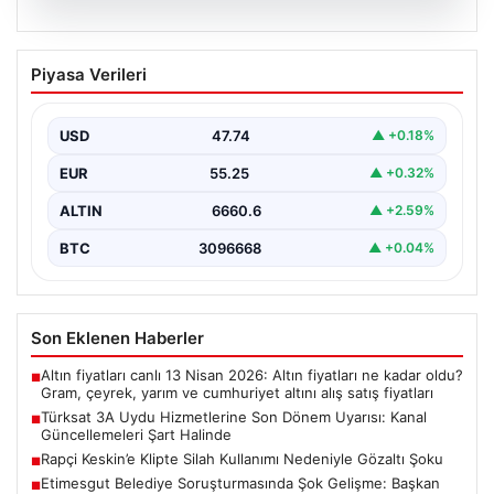
07.08.2026
Türksat 3A Uydu Hizmetlerine Son
Piyasa Verileri
Dönem Uyarısı: Kanal Güncellemeleri
Şart Halinde
USD
47.74
▲ +0.18%
Türksat 3A uydusu, uzun yıllar boyunca Türkiye'nin
televizyon ve iletişim altyapısında önemli bir rol…
EUR
55.25
▲ +0.32%
ALTIN
6660.6
▲ +2.59%
BTC
3096668
▲ +0.04%
Son Eklenen Haberler
Altın fiyatları canlı 13 Nisan 2026: Altın fiyatları ne kadar oldu?
■
Gram, çeyrek, yarım ve cumhuriyet altını alış satış fiyatları
Türksat 3A Uydu Hizmetlerine Son Dönem Uyarısı: Kanal
■
Güncellemeleri Şart Halinde
Rapçi Keskin’e Klipte Silah Kullanımı Nedeniyle Gözaltı Şoku
■
Etimesgut Belediye Soruşturmasında Şok Gelişme: Başkan
■