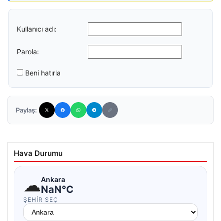
Kullanıcı adı:
Parola:
Beni hatırla
Paylaş:
Hava Durumu
☁
Ankara
NaN°C
ŞEHIR SEÇ