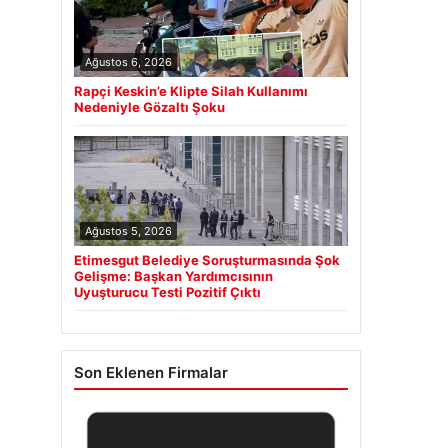
Ağustos 6, 2026
Rapçi Keskin’e Klipte Silah Kullanımı
Nedeniyle Gözaltı Şoku
Ağustos 5, 2026
Etimesgut Belediye Soruşturmasında Şok
Gelişme: Başkan Yardımcısının
Uyuşturucu Testi Pozitif Çıktı
Son Eklenen Firmalar