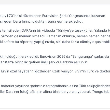
bu yıl 70’incisi düzenlenen Eurovision Şarkı Yarışması’nda kazanan
sil eden Dara birinci olduktan sonra eşi merak edildi.
le temsil eden DARA’nın bir videoda “Türkiye’ye teşekkürler. Yakında t
 bu yüzden gelmemek olmazdı. Zamanım oldukça, hemen hemen her ha
i sefere bu röportajı yaptığınızda, sizi daha fazla cümleyle şaşırtabili
n kim olduğu merak edildi. Eurovision 2026’da “Bangaranga” şarkısıyla
istan’a birincilik getiren ünlü şarkıcı Dara’nın eşi Ervin.
Ervin özel hayatlarını gözlerden uzak yaşıyor. Ervin’in Türk ve dokto
haberler yayılınca şarkıcının fotoğraflarının altına Türk takipçilerinde
ler Dara’nın fotoğraflarının altına binlerce yorum yaparak “Yenge tebr