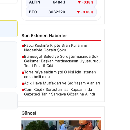
kapsamlı soruşturma, yeni ve çarpıcı
ALTIN
6484.1
▼ -0.18%
iddialarla gündeme geldi. Belediye
Başkan Yardımcısı…
BTC
3062220
▼ -0.63%
Son Eklenen Haberler
Rapçi Keskin’e Klipte Silah Kullanımı
■
Nedeniyle Gözaltı Şoku
Etimesgut Belediye Soruşturmasında Şok
■
Gelişme: Başkan Yardımcısının Uyuşturucu
Testi Pozitif Çıktı
Torreira’ya saldırmıştı! O kişi için istenen
■
ceza belli oldu
Açık Hava Mutfakları ve Şık Yaşam Alanları
■
Cem Küçük Soruşturması Kapsamında
■
Gazeteci Tahir Sarıkaya Gözaltına Alındı
Güncel