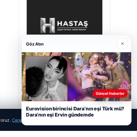
×
Göz Atın
Hastaş Beton
Mayıs 26, 2026
Güncel Haberler
Eurovision birincisi Dara’nın eşi Türk mü?
Dara’nın eşi Ervin gündemde
ıyoruz.
Çerez Politikamız
Reddet
Kabul Et