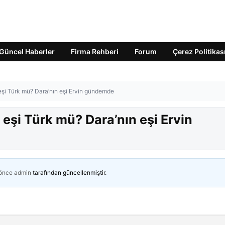
Güncel Haberler
Firma Rehberi
Forum
Çerez Politikas
n eşi Türk mü? Dara’nın eşi Ervin gündemde
n eşi Türk mü? Dara’nın eşi Ervin
 önce
admin
tarafından güncellenmiştir.