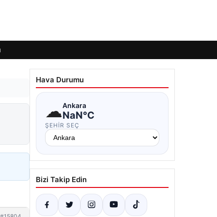
ı
Hava Durumu
☁
Ankara
NaN°C
ŞEHIR SEÇ
Bizi Takip Edin
#15804