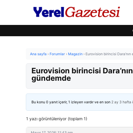
Ana sayfa
›
Forumlar
›
Magazin
›
Eurovision birincisi Dara’nı
Eurovision birincisi Dara’nı
gündemde
Bu konu 0 yanıt içerir, 1 izleyen vardır ve en son
2 ay 3 hafta
1 yazı görüntüleniyor (toplam 1)
Mayıs 17, 2026: 11:43 pm