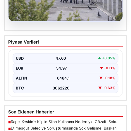
05.08.2026
Etimesgut Belediye Soruşturmasında
Piyasa Verileri
Şok Gelişme: Başkan Yardımcısının
Uyuşturucu Testi Pozitif Çıktı
USD
47.60
▲ +0.05%
Etimesgut Belediyesi’nde yürütülen kapsamlı
soruşturma, yeni ve çarpıcı iddialarla gündeme geldi.
EUR
54.97
▼ -0.11%
Belediye Başkan Yardımcısı…
ALTIN
6484.1
▼ -0.18%
BTC
3062220
▼ -0.63%
Son Eklenen Haberler
Rapçi Keskin’e Klipte Silah Kullanımı Nedeniyle Gözaltı Şoku
■
Etimesgut Belediye Soruşturmasında Şok Gelişme: Başkan
■