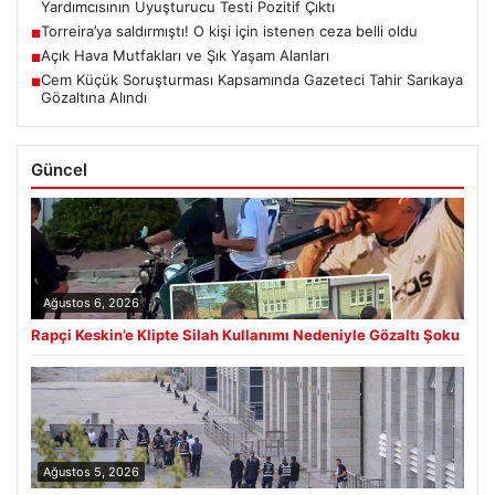
Yardımcısının Uyuşturucu Testi Pozitif Çıktı
Torreira’ya saldırmıştı! O kişi için istenen ceza belli oldu
■
Açık Hava Mutfakları ve Şık Yaşam Alanları
■
Cem Küçük Soruşturması Kapsamında Gazeteci Tahir Sarıkaya
■
Gözaltına Alındı
Güncel
Ağustos 6, 2026
Rapçi Keskin’e Klipte Silah Kullanımı Nedeniyle Gözaltı Şoku
Ağustos 5, 2026