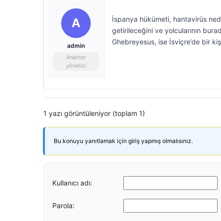
İspanya hükümeti, hantavirüs ned
A
getirileceğini ve yolcularının bur
Ghebreyesus, ise İsviçre’de bir ki
admin
Anahtar
yönetici
1 yazı görüntüleniyor (toplam 1)
Bu konuyu yanıtlamak için giriş yapmış olmalısınız.
Kullanıcı adı:
Parola: