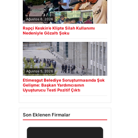
Ağustos 6, 2026
Rapçi Keskin’e Klipte Silah Kullanımı
Nedeniyle Gözaltı Şoku
Ağustos 5, 2026
Etimesgut Belediye Soruşturmasında Şok
Gelişme: Başkan Yardımcısının
Uyuşturucu Testi Pozitif Çıktı
Son Eklenen Firmalar