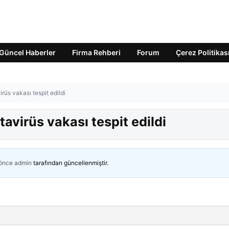
Güncel Haberler
Firma Rehberi
Forum
Çerez Politikas
rüs vakası tespit edildi
tavirüs vakası tespit edildi
 önce
admin
tarafından güncellenmiştir.