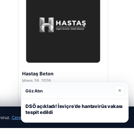
Hastaş Beton
Mayıs 26, 2026
×
Göz Atın
DSÖ açıkladı! İsviçre’de hantavirüs vakası
tespit edildi
ıyoruz.
Çerez Politikamız
Reddet
Kabul Et