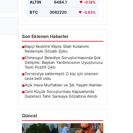
kapsamlı soruşturma, yeni ve çarpıcı
ALTIN
6484.1
▼ -0.18%
iddialarla gündeme geldi. Belediye
Başkan Yardımcısı…
BTC
3062220
▼ -0.63%
Son Eklenen Haberler
Rapçi Keskin’e Klipte Silah Kullanımı
■
Nedeniyle Gözaltı Şoku
Etimesgut Belediye Soruşturmasında Şok
■
Gelişme: Başkan Yardımcısının Uyuşturucu
Testi Pozitif Çıktı
Torreira’ya saldırmıştı! O kişi için istenen
■
ceza belli oldu
Açık Hava Mutfakları ve Şık Yaşam Alanları
■
Cem Küçük Soruşturması Kapsamında
■
Gazeteci Tahir Sarıkaya Gözaltına Alındı
Güncel