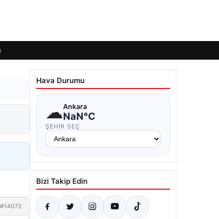
ı
Hava Durumu
☁
Ankara
NaN°C
ŞEHIR SEÇ
Bizi Takip Edin
#14072