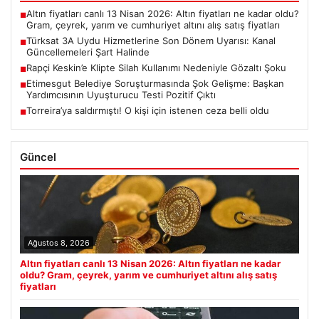
Altın fiyatları canlı 13 Nisan 2026: Altın fiyatları ne kadar oldu?
■
Gram, çeyrek, yarım ve cumhuriyet altını alış satış fiyatları
Türksat 3A Uydu Hizmetlerine Son Dönem Uyarısı: Kanal
■
Güncellemeleri Şart Halinde
Rapçi Keskin’e Klipte Silah Kullanımı Nedeniyle Gözaltı Şoku
■
Etimesgut Belediye Soruşturmasında Şok Gelişme: Başkan
■
Yardımcısının Uyuşturucu Testi Pozitif Çıktı
Torreira’ya saldırmıştı! O kişi için istenen ceza belli oldu
■
Güncel
Ağustos 8, 2026
Altın fiyatları canlı 13 Nisan 2026: Altın fiyatları ne kadar
oldu? Gram, çeyrek, yarım ve cumhuriyet altını alış satış
fiyatları