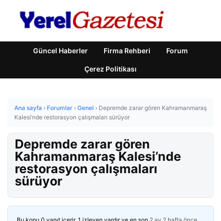
Güncel Haberler
Firma Rehberi
Forum
Çerez Politikası
Ana sayfa
›
Forumlar
›
Genel
›
Depremde zarar gören Kahramanmaraş
Kalesi’nde restorasyon çalışmaları sürüyor
Depremde zarar gören
Kahramanmaraş Kalesi’nde
restorasyon çalışmaları
sürüyor
Bu konu 0 yanıt içerir, 1 izleyen vardır ve en son
2 ay 2 hafta önce