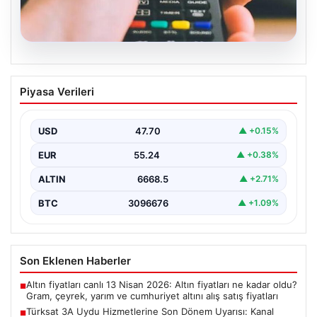
07.08.2026
Türksat 3A Uydu Hizmetlerine Son
Piyasa Verileri
Dönem Uyarısı: Kanal Güncellemeleri
Şart Halinde
USD
47.70
▲ +0.15%
Türksat 3A uydusu, uzun yıllar boyunca Türkiye'nin
televizyon ve iletişim altyapısında önemli bir rol…
EUR
55.24
▲ +0.38%
ALTIN
6668.5
▲ +2.71%
BTC
3096676
▲ +1.09%
Son Eklenen Haberler
Altın fiyatları canlı 13 Nisan 2026: Altın fiyatları ne kadar oldu?
■
Gram, çeyrek, yarım ve cumhuriyet altını alış satış fiyatları
Türksat 3A Uydu Hizmetlerine Son Dönem Uyarısı: Kanal
■