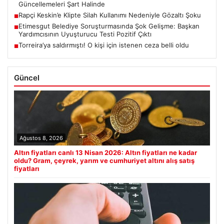
Güncellemeleri Şart Halinde
Rapçi Keskin’e Klipte Silah Kullanımı Nedeniyle Gözaltı Şoku
■
Etimesgut Belediye Soruşturmasında Şok Gelişme: Başkan
■
Yardımcısının Uyuşturucu Testi Pozitif Çıktı
Torreira’ya saldırmıştı! O kişi için istenen ceza belli oldu
■
Güncel
Ağustos 8, 2026
Altın fiyatları canlı 13 Nisan 2026: Altın fiyatları ne kadar
oldu? Gram, çeyrek, yarım ve cumhuriyet altını alış satış
fiyatları