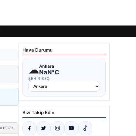
ı
Hava Durumu
☁
Ankara
NaN°C
ŞEHIR SEÇ
Bizi Takip Edin
#15373