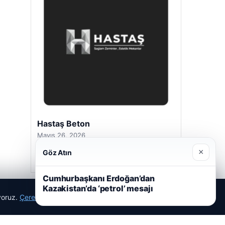
Hastaş Beton
Mayıs 26, 2026
×
Göz Atın
Cumhurbaşkanı Erdoğan’dan
Kazakistan’da ‘petrol’ mesajı
ıyoruz.
Çerez Politikamız
Reddet
Kabul Et