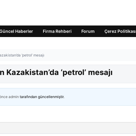
Güncel Haberler
Firma Rehberi
Forum
Çerez Politikas
akistan’da ‘petrol’ mesajı
Kazakistan’da ‘petrol’ mesajı
 önce
admin
tarafından güncellenmiştir.