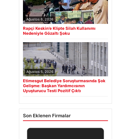
Ağustos 6, 2026
Rapçi Keskin’e Klipte Silah Kullanımı
Nedeniyle Gözaltı Şoku
Ağustos 5, 2026
Etimesgut Belediye Soruşturmasında Şok
Gelişme: Başkan Yardımcısının
Uyuşturucu Testi Pozitif Çıktı
Son Eklenen Firmalar