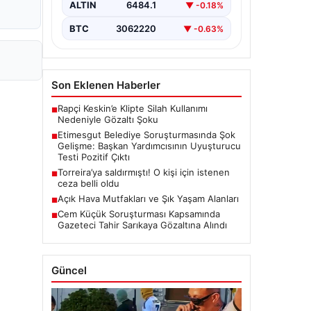
kapsamlı soruşturma, yeni ve çarpıcı
ALTIN
6484.1
▼ -0.18%
iddialarla gündeme geldi. Belediye
Başkan Yardımcısı…
BTC
3062220
▼ -0.63%
Son Eklenen Haberler
Rapçi Keskin’e Klipte Silah Kullanımı
■
Nedeniyle Gözaltı Şoku
Etimesgut Belediye Soruşturmasında Şok
■
Gelişme: Başkan Yardımcısının Uyuşturucu
Testi Pozitif Çıktı
Torreira’ya saldırmıştı! O kişi için istenen
■
ceza belli oldu
Açık Hava Mutfakları ve Şık Yaşam Alanları
■
Cem Küçük Soruşturması Kapsamında
■
Gazeteci Tahir Sarıkaya Gözaltına Alındı
Güncel