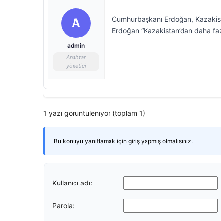
Cumhurbaşkanı Erdoğan, Kazakistan 
A
Erdoğan “Kazakistan’dan daha fazl
admin
Anahtar
yönetici
1 yazı görüntüleniyor (toplam 1)
Bu konuyu yanıtlamak için giriş yapmış olmalısınız.
Kullanıcı adı:
Parola: