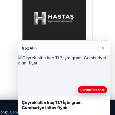
×
Göz Atın
Prenses Night Club
Nisan 29, 2026
Güncel Haberler
Çeyrek altın kaç TL? İşte gram,
Cumhuriyet altını fiyatı
ıyoruz.
Çerez Politikamız
Reddet
Kabul Et