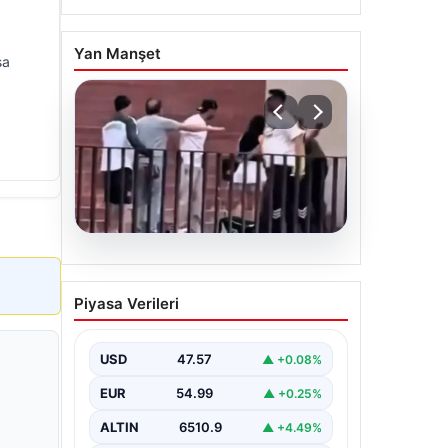
Yan Manşet
sa
05.08.2026
Torreira’ya saldırmıştı! O
Piyasa Verileri
kişi için istenen ceza belli
oldu
USD
47.57
▲ +0.08%
EUR
54.99
▲ +0.25%
ALTIN
6510.9
▲ +4.49%