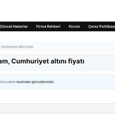
Güncel Haberler
Firma Rehberi
Forum
Çerez Politikas
 Cumhuriyet altını fiyatı
am, Cumhuriyet altını fiyatı
 önce
admin
tarafından güncellenmiştir.