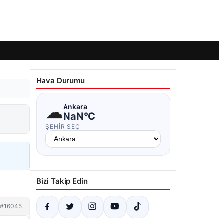
ı
Hava Durumu
☁
Ankara
NaN°C
ŞEHIR SEÇ
Bizi Takip Edin
#16045