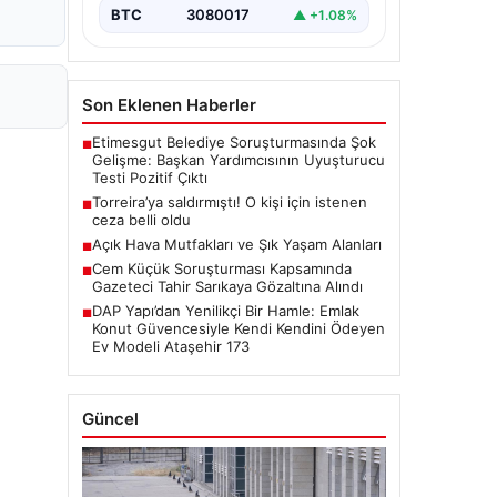
BTC
3080017
▲ +1.08%
Son Eklenen Haberler
Etimesgut Belediye Soruşturmasında Şok
■
Gelişme: Başkan Yardımcısının Uyuşturucu
Testi Pozitif Çıktı
Torreira’ya saldırmıştı! O kişi için istenen
■
ceza belli oldu
Açık Hava Mutfakları ve Şık Yaşam Alanları
■
Cem Küçük Soruşturması Kapsamında
■
Gazeteci Tahir Sarıkaya Gözaltına Alındı
DAP Yapı’dan Yenilikçi Bir Hamle: Emlak
■
Konut Güvencesiyle Kendi Kendini Ödeyen
Ev Modeli Ataşehir 173
Güncel