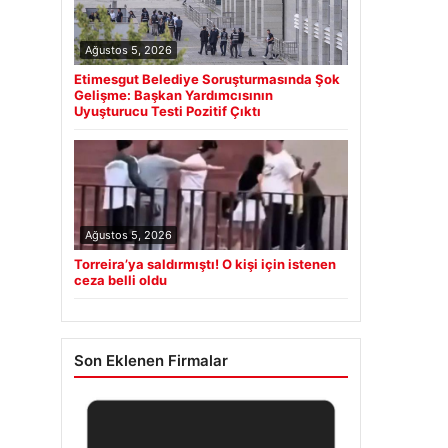
Ağustos 5, 2026
Etimesgut Belediye Soruşturmasında Şok
Gelişme: Başkan Yardımcısının
Uyuşturucu Testi Pozitif Çıktı
Ağustos 5, 2026
Torreira’ya saldırmıştı! O kişi için istenen
ceza belli oldu
Son Eklenen Firmalar