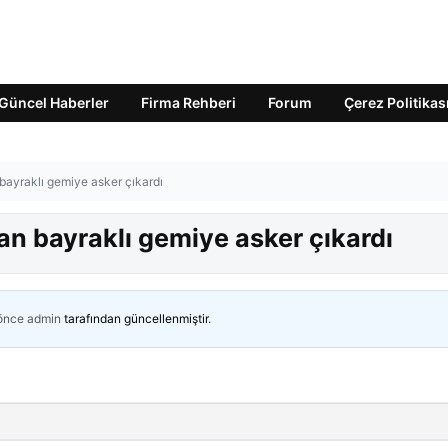
Güncel Haberler
Firma Rehberi
Forum
Çerez Politikas
ayraklı gemiye asker çıkardı
 bayraklı gemiye asker çıkardı
 önce
admin
tarafından güncellenmiştir.