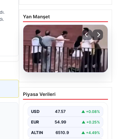
dı.
Yan Manşet
ı.
05.08.2026
Torreira’ya saldırmıştı! O
Piyasa Verileri
kişi için istenen ceza belli
oldu
USD
47.57
▲ +0.08%
EUR
54.99
▲ +0.25%
ALTIN
6510.9
▲ +4.49%