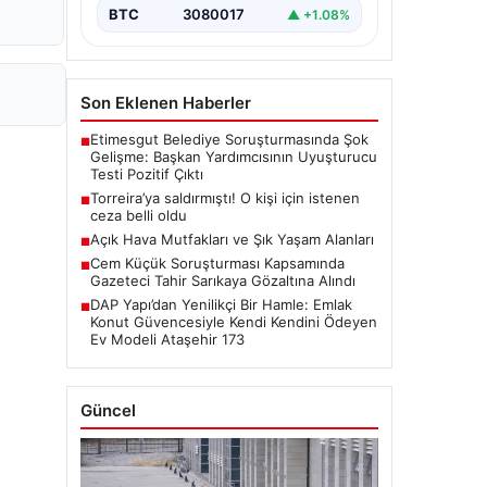
BTC
3080017
▲ +1.08%
Son Eklenen Haberler
Etimesgut Belediye Soruşturmasında Şok
■
Gelişme: Başkan Yardımcısının Uyuşturucu
Testi Pozitif Çıktı
Torreira’ya saldırmıştı! O kişi için istenen
■
ceza belli oldu
Açık Hava Mutfakları ve Şık Yaşam Alanları
■
Cem Küçük Soruşturması Kapsamında
■
Gazeteci Tahir Sarıkaya Gözaltına Alındı
DAP Yapı’dan Yenilikçi Bir Hamle: Emlak
■
Konut Güvencesiyle Kendi Kendini Ödeyen
Ev Modeli Ataşehir 173
Güncel