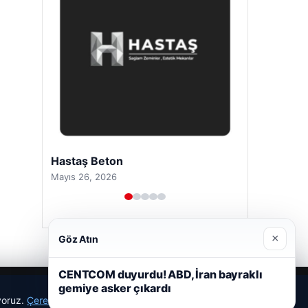
Hastaş Beton
Mayıs 26, 2026
×
Göz Atın
CENTCOM duyurdu! ABD, İran bayraklı
gemiye asker çıkardı
ıyoruz.
Çerez Politikamız
Reddet
Kabul Et