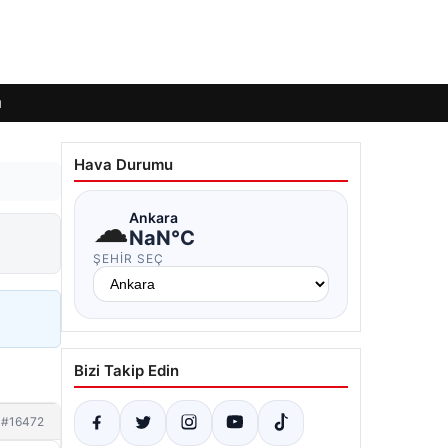
ı
Hava Durumu
☁
Ankara
NaN°C
ŞEHIR SEÇ
Bizi Takip Edin
#16472