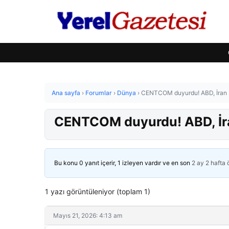
Ana sayfa
›
Forumlar
›
Dünya
›
CENTCOM duyurdu! ABD, İran b
CENTCOM duyurdu! ABD, İran
Bu konu 0 yanıt içerir, 1 izleyen vardır ve en son
2 ay 2 hafta
1 yazı görüntüleniyor (toplam 1)
Mayıs 21, 2026: 4:13 am