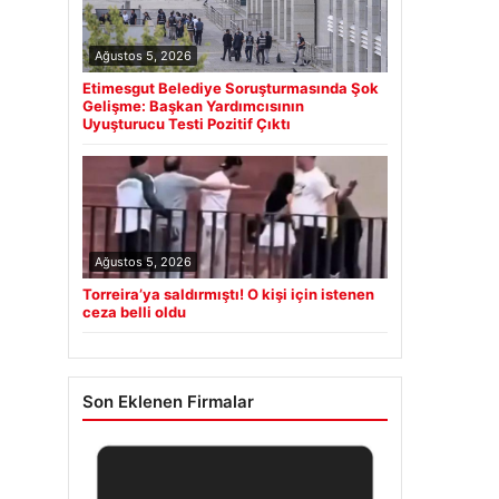
Ağustos 5, 2026
Etimesgut Belediye Soruşturmasında Şok
Gelişme: Başkan Yardımcısının
Uyuşturucu Testi Pozitif Çıktı
Ağustos 5, 2026
Torreira’ya saldırmıştı! O kişi için istenen
ceza belli oldu
Son Eklenen Firmalar