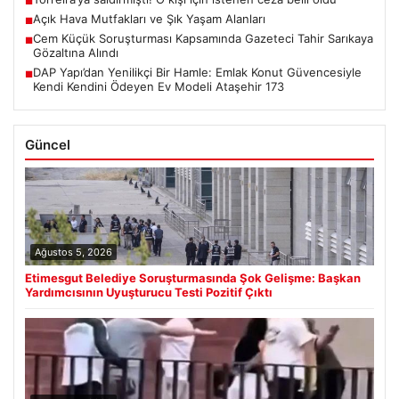
■
Açık Hava Mutfakları ve Şık Yaşam Alanları
■
Cem Küçük Soruşturması Kapsamında Gazeteci Tahir Sarıkaya
■
Gözaltına Alındı
DAP Yapı’dan Yenilikçi Bir Hamle: Emlak Konut Güvencesiyle
■
Kendi Kendini Ödeyen Ev Modeli Ataşehir 173
Güncel
Ağustos 5, 2026
Etimesgut Belediye Soruşturmasında Şok Gelişme: Başkan
Yardımcısının Uyuşturucu Testi Pozitif Çıktı