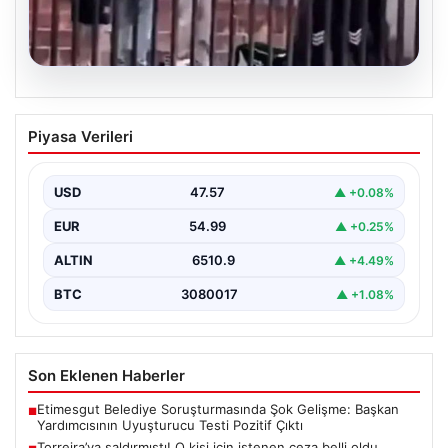
05.08.2026
Torreira’ya saldırmıştı! O kişi için
Piyasa Verileri
istenen ceza belli oldu
USD
47.57
▲ +0.08%
EUR
54.99
▲ +0.25%
ALTIN
6510.9
▲ +4.49%
BTC
3080017
▲ +1.08%
Son Eklenen Haberler
Etimesgut Belediye Soruşturmasında Şok Gelişme: Başkan
■
Yardımcısının Uyuşturucu Testi Pozitif Çıktı
Torreira’ya saldırmıştı! O kişi için istenen ceza belli oldu