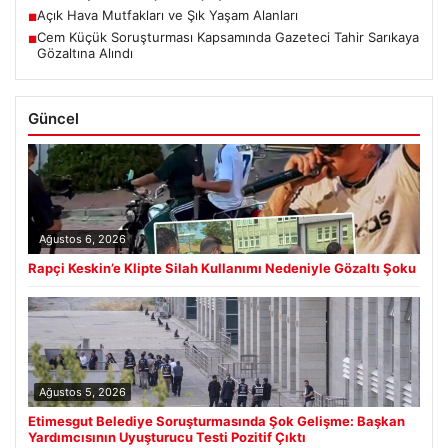
Açık Hava Mutfakları ve Şık Yaşam Alanları
■
Cem Küçük Soruşturması Kapsamında Gazeteci Tahir Sarıkaya
■
Gözaltına Alındı
Güncel
Ağustos 6, 2026
Rapçi Keskin’e Klipte Silah Kullanımı Nedeniyle Gözaltı Şoku
Ağustos 5, 2026
Etimesgut Belediye Soruşturmasında Şok Gelişme: Başkan
Yardımcısının Uyuşturucu Testi Pozitif Çıktı