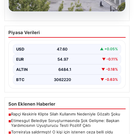
05.08.2026
Etimesgut Belediye Soruşturmasında
Piyasa Verileri
Şok Gelişme: Başkan Yardımcısının
Uyuşturucu Testi Pozitif Çıktı
USD
47.60
▲ +0.05%
Etimesgut Belediyesi’nde yürütülen kapsamlı
soruşturma, yeni ve çarpıcı iddialarla gündeme geldi.
EUR
54.97
▼ -0.11%
Belediye Başkan Yardımcısı…
ALTIN
6484.1
▼ -0.18%
BTC
3062220
▼ -0.63%
Son Eklenen Haberler
Rapçi Keskin’e Klipte Silah Kullanımı Nedeniyle Gözaltı Şoku
■
Etimesgut Belediye Soruşturmasında Şok Gelişme: Başkan
■
Yardımcısının Uyuşturucu Testi Pozitif Çıktı
Torreira’ya saldırmıştı! O kişi için istenen ceza belli oldu
■