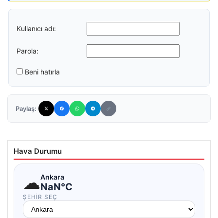
Kullanıcı adı:
Parola:
Beni hatırla
Paylaş:
Hava Durumu
☁
Ankara
NaN°C
ŞEHIR SEÇ