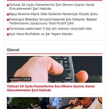
Türksat 3A Uydu Hizmetlerine Son Dönem Uyarısı: Kanal
■
Güncellemeleri Şart Halinde
Rapçi Keskin’e Klipte Silah Kullanımı Nedeniyle Gözaltı Şoku
■
Etimesgut Belediye Soruşturmasında Şok Gelişme: Başkan
■
Yardımcısının Uyuşturucu Testi Pozitif Çıktı
Torreira’ya saldırmıştı! O kişi için istenen ceza belli oldu
■
Açık Hava Mutfakları ve Şık Yaşam Alanları
■
Güncel
Ağustos 7, 2026
Türksat 3A Uydu Hizmetlerine Son Dönem Uyarısı: Kanal
Güncellemeleri Şart Halinde