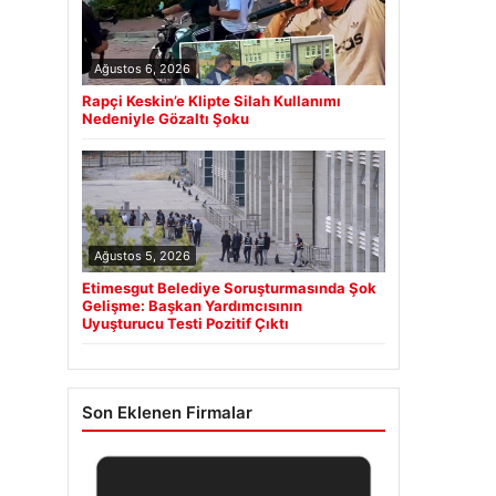
Ağustos 6, 2026
Rapçi Keskin’e Klipte Silah Kullanımı
Nedeniyle Gözaltı Şoku
Ağustos 5, 2026
Etimesgut Belediye Soruşturmasında Şok
Gelişme: Başkan Yardımcısının
Uyuşturucu Testi Pozitif Çıktı
Son Eklenen Firmalar