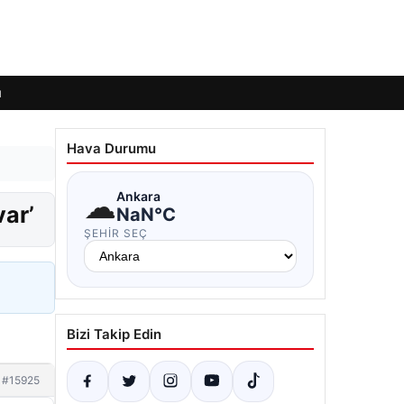
ı
Hava Durumu
☁
Ankara
var’
NaN°C
ŞEHIR SEÇ
Bizi Takip Edin
#15925