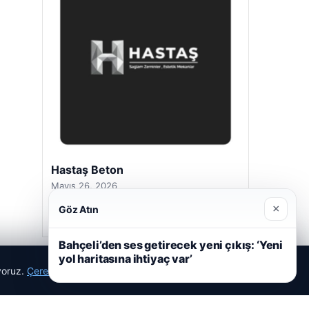
Hastaş Beton
Mayıs 26, 2026
×
Göz Atın
Bahçeli’den ses getirecek yeni çıkış: ‘Yeni
yol haritasına ihtiyaç var’
ıyoruz.
Çerez Politikamız
Reddet
Kabul Et