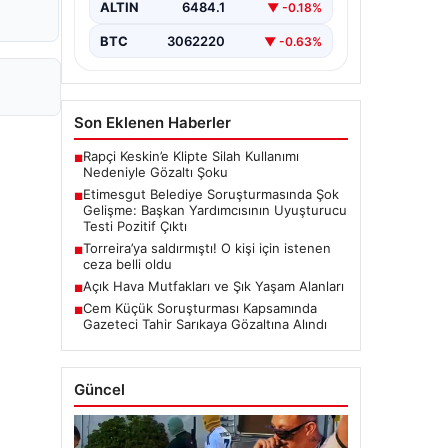
kapsamlı soruşturma, yeni ve çarpıcı
ALTIN
6484.1
▼ -0.18%
iddialarla gündeme geldi. Belediye
Başkan Yardımcısı…
BTC
3062220
▼ -0.63%
Son Eklenen Haberler
Rapçi Keskin’e Klipte Silah Kullanımı
■
Nedeniyle Gözaltı Şoku
Etimesgut Belediye Soruşturmasında Şok
■
Gelişme: Başkan Yardımcısının Uyuşturucu
Testi Pozitif Çıktı
Torreira’ya saldırmıştı! O kişi için istenen
■
ceza belli oldu
Açık Hava Mutfakları ve Şık Yaşam Alanları
■
Cem Küçük Soruşturması Kapsamında
■
Gazeteci Tahir Sarıkaya Gözaltına Alındı
Güncel