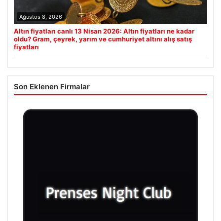
Ağustos 8, 2026
Altın fiyatları canlı 13 Nisan 2026: Altın fiyatları ne kadar
oldu? Gram, çeyrek, yarım ve cumhuriyet altını alış satış
fiyatları
Son Eklenen Firmalar