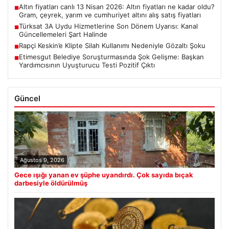
Altın fiyatları canlı 13 Nisan 2026: Altın fiyatları ne kadar oldu?
■
Gram, çeyrek, yarım ve cumhuriyet altını alış satış fiyatları
Türksat 3A Uydu Hizmetlerine Son Dönem Uyarısı: Kanal
■
Güncellemeleri Şart Halinde
Rapçi Keskin’e Klipte Silah Kullanımı Nedeniyle Gözaltı Şoku
■
Etimesgut Belediye Soruşturmasında Şok Gelişme: Başkan
■
Yardımcısının Uyuşturucu Testi Pozitif Çıktı
Güncel
Ağustos 9, 2026
Gece ışığı yanan ev şüphe uyandırdı. Çok sayıda bıçak
darbesiyle öldürülmüş