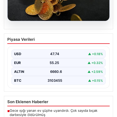
08.08.2026
Altın fiyatları canlı 13 Nisan 2026: Altın
Piyasa Verileri
fiyatları ne kadar oldu? Gram, çeyrek,
yarım ve cumhuriyet altını alış satış
fiyatları
USD
47.74
▲ +0.18%
{"title": "Altın Fiyatları 13 Nisan 2026 Güncel Durum ve
EUR
55.25
▲ +0.32%
Analizler", "content": "Son dönemde altın…
ALTIN
6660.6
▲ +2.59%
BTC
3103455
▲ +0.15%
Son Eklenen Haberler
Gece ışığı yanan ev şüphe uyandırdı. Çok sayıda bıçak
■
darbesiyle öldürülmüş