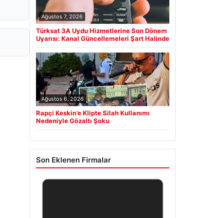
Ağustos 7, 2026
Türksat 3A Uydu Hizmetlerine Son Dönem
Uyarısı: Kanal Güncellemeleri Şart Halinde
Ağustos 6, 2026
Rapçi Keskin’e Klipte Silah Kullanımı
Nedeniyle Gözaltı Şoku
Son Eklenen Firmalar