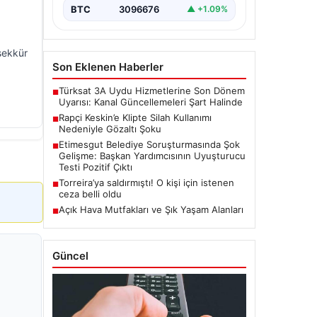
BTC
3096676
▲ +1.09%
eşekkür
Son Eklenen Haberler
Türksat 3A Uydu Hizmetlerine Son Dönem
■
Uyarısı: Kanal Güncellemeleri Şart Halinde
Rapçi Keskin’e Klipte Silah Kullanımı
■
Nedeniyle Gözaltı Şoku
Etimesgut Belediye Soruşturmasında Şok
■
Gelişme: Başkan Yardımcısının Uyuşturucu
Testi Pozitif Çıktı
Torreira’ya saldırmıştı! O kişi için istenen
■
ceza belli oldu
Açık Hava Mutfakları ve Şık Yaşam Alanları
■
Güncel