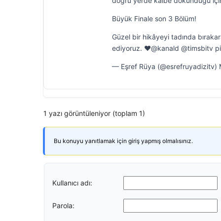
doğru yerde kalbe dokunduğu için
Büyük Finale son 3 Bölüm!
Güzel bir hikâyeyi tadında bırakar
ediyoruz. ♥️@kanald @timsbitv p
— Eşref Rüya (@esrefruyadizitv)
1 yazı görüntüleniyor (toplam 1)
Bu konuyu yanıtlamak için giriş yapmış olmalısınız.
Kullanıcı adı:
Parola: