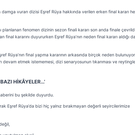
damga vuran dizisi Eşref Rüya hakkında verilen erken final kararı he
 planlanan fenomen dizinin sezon finali kararı son anda finale çevrildi
an final kararını duyururken Eşref Rüya’nın neden final kararı aldığı d
Eşref Rüya’nın final yapma kararının arkasında birçok neden bulunuyor
un devam etmek istememesi, dizi senaryosunun tıkanması ve reytingle
‘BAZI HİKÂYELER…’
 haberini bu şekilde duyurdu.
rak Eşref Rüya’da bizi hiç yalnız bırakmayan değerli seyircilerimize
değil,