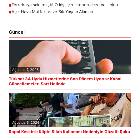
Torreira’ya saldırmıştı! O kişi için istenen ceza belli oldu
■
Açık Hava Mutfakları ve Şık Yaşam Alanları
■
Güncel
Ağustos 7, 2026
Türksat 3A Uydu Hizmetlerine Son Dönem Uyarısı: Kanal
Güncellemeleri Şart Halinde
Ağustos 6, 2026
Rapçi Keskin’e Klipte Silah Kullanımı Nedeniyle Gözaltı Şoku