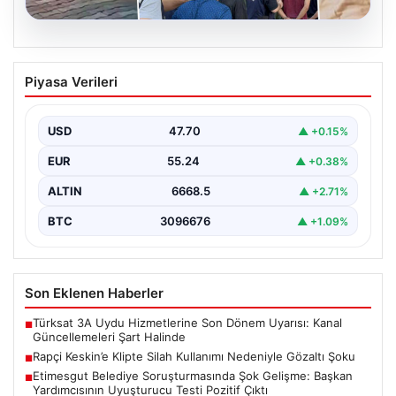
06.08.2026
Rapçi Keskin’e Klipte Silah Kullanımı
Piyasa Verileri
Nedeniyle Gözaltı Şoku
Sosyal medyada geniş çapta tanınan rapçi Yüşa Keskin,
gerçekleştirdiği klip çekimi sırasında silah kullanımı…
USD
47.70
▲ +0.15%
EUR
55.24
▲ +0.38%
ALTIN
6668.5
▲ +2.71%
BTC
3096676
▲ +1.09%
Son Eklenen Haberler
Türksat 3A Uydu Hizmetlerine Son Dönem Uyarısı: Kanal
■
Güncellemeleri Şart Halinde
Rapçi Keskin’e Klipte Silah Kullanımı Nedeniyle Gözaltı Şoku
■
Etimesgut Belediye Soruşturmasında Şok Gelişme: Başkan
■
Yardımcısının Uyuşturucu Testi Pozitif Çıktı