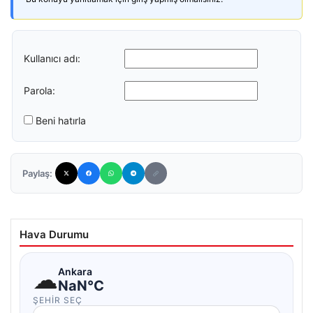
Kullanıcı adı:
Parola:
Beni hatırla
Paylaş:
Hava Durumu
☁
Ankara
NaN°C
ŞEHIR SEÇ