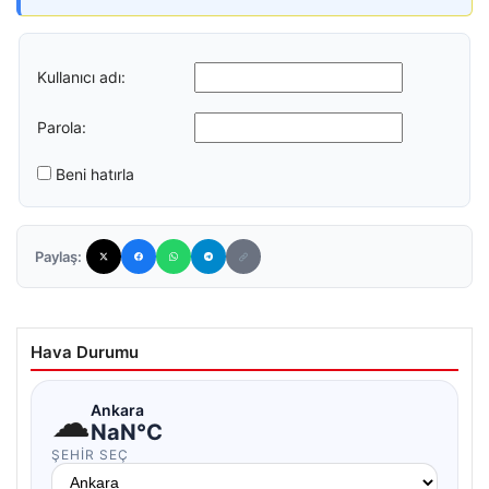
Kullanıcı adı:
Parola:
Beni hatırla
Paylaş:
Hava Durumu
☁
Ankara
NaN°C
ŞEHIR SEÇ