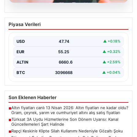
07.08.2026
Türksat 3A Uydu Hizmetlerine Son
Piyasa Verileri
Dönem Uyarısı: Kanal Güncellemeleri
Şart Halinde
USD
47.74
▲ +0.18%
Türksat 3A uydusu, uzun yıllar boyunca Türkiye'nin
televizyon ve iletişim altyapısında önemli bir rol…
EUR
55.25
▲ +0.32%
ALTIN
6660.6
▲ +2.59%
BTC
3096668
▲ +0.04%
Son Eklenen Haberler
Altın fiyatları canlı 13 Nisan 2026: Altın fiyatları ne kadar oldu?
■
Gram, çeyrek, yarım ve cumhuriyet altını alış satış fiyatları
Türksat 3A Uydu Hizmetlerine Son Dönem Uyarısı: Kanal
■
Güncellemeleri Şart Halinde
Rapçi Keskin’e Klipte Silah Kullanımı Nedeniyle Gözaltı Şoku
■