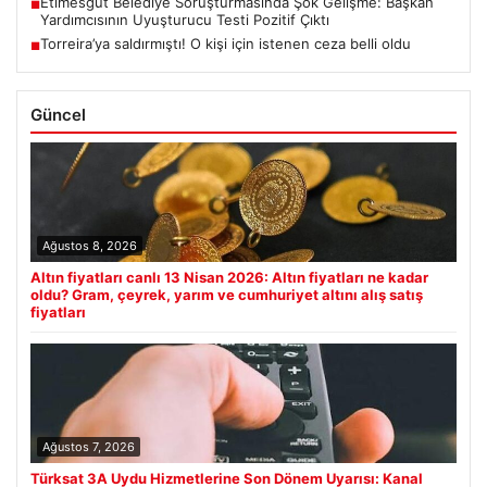
Etimesgut Belediye Soruşturmasında Şok Gelişme: Başkan
■
Yardımcısının Uyuşturucu Testi Pozitif Çıktı
Torreira’ya saldırmıştı! O kişi için istenen ceza belli oldu
■
Güncel
Ağustos 8, 2026
Altın fiyatları canlı 13 Nisan 2026: Altın fiyatları ne kadar
oldu? Gram, çeyrek, yarım ve cumhuriyet altını alış satış
fiyatları
Ağustos 7, 2026
Türksat 3A Uydu Hizmetlerine Son Dönem Uyarısı: Kanal