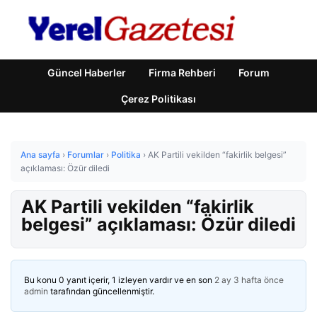
Güncel Haberler
Firma Rehberi
Forum
Çerez Politikası
Ana sayfa
›
Forumlar
›
Politika
›
AK Partili vekilden “fakirlik belgesi”
açıklaması: Özür diledi
AK Partili vekilden “fakirlik
belgesi” açıklaması: Özür diledi
Bu konu 0 yanıt içerir, 1 izleyen vardır ve en son
2 ay 3 hafta önce
admin
tarafından güncellenmiştir.