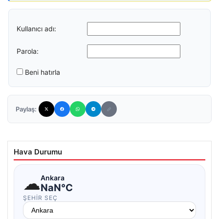
Kullanıcı adı:
Parola:
Beni hatırla
Paylaş:
Hava Durumu
☁
Ankara
NaN°C
ŞEHIR SEÇ