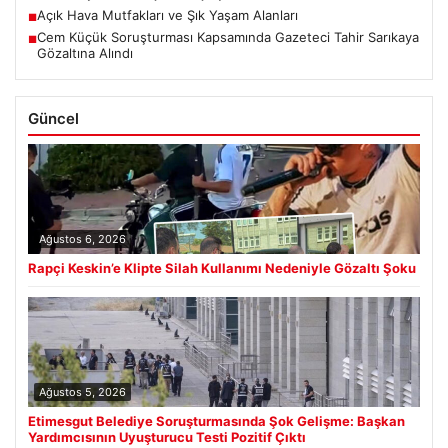
Açık Hava Mutfakları ve Şık Yaşam Alanları
■
Cem Küçük Soruşturması Kapsamında Gazeteci Tahir Sarıkaya
■
Gözaltına Alındı
Güncel
Ağustos 6, 2026
Rapçi Keskin’e Klipte Silah Kullanımı Nedeniyle Gözaltı Şoku
Ağustos 5, 2026
Etimesgut Belediye Soruşturmasında Şok Gelişme: Başkan
Yardımcısının Uyuşturucu Testi Pozitif Çıktı