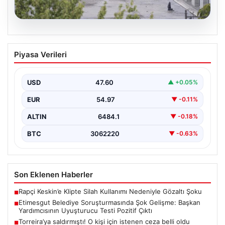
05.08.2026
Etimesgut Belediye Soruşturmasında
Piyasa Verileri
Şok Gelişme: Başkan Yardımcısının
Uyuşturucu Testi Pozitif Çıktı
USD
47.60
▲ +0.05%
Etimesgut Belediyesi’nde yürütülen kapsamlı
soruşturma, yeni ve çarpıcı iddialarla gündeme geldi.
EUR
54.97
▼ -0.11%
Belediye Başkan Yardımcısı…
ALTIN
6484.1
▼ -0.18%
BTC
3062220
▼ -0.63%
Son Eklenen Haberler
Rapçi Keskin’e Klipte Silah Kullanımı Nedeniyle Gözaltı Şoku
■
Etimesgut Belediye Soruşturmasında Şok Gelişme: Başkan
■
Yardımcısının Uyuşturucu Testi Pozitif Çıktı
Torreira’ya saldırmıştı! O kişi için istenen ceza belli oldu
■