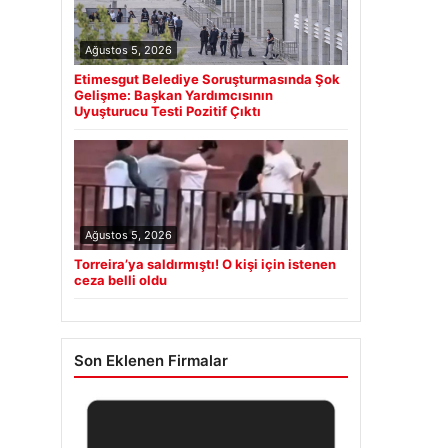
Ağustos 5, 2026
Etimesgut Belediye Soruşturmasında Şok
Gelişme: Başkan Yardımcısının
Uyuşturucu Testi Pozitif Çıktı
Ağustos 5, 2026
Torreira’ya saldırmıştı! O kişi için istenen
ceza belli oldu
Son Eklenen Firmalar