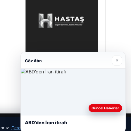
×
Göz Atın
Prenses Night Club
Nisan 29, 2026
Güncel Haberler
ABD’den İran itirafı
ıyoruz.
Çerez Politikamız
Reddet
Kabul Et