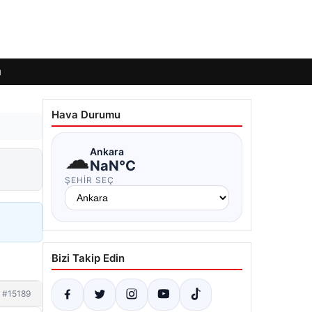
ı
Hava Durumu
☁
Ankara
NaN°C
ŞEHIR SEÇ
Bizi Takip Edin
#15189