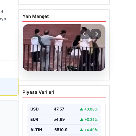
ri
Yan Manşet
maya
05.08.2026
Torreira’ya saldırmıştı! O
Piyasa Verileri
kişi için istenen ceza belli
oldu
USD
47.57
▲ +0.08%
EUR
54.99
▲ +0.25%
ALTIN
6510.9
▲ +4.49%