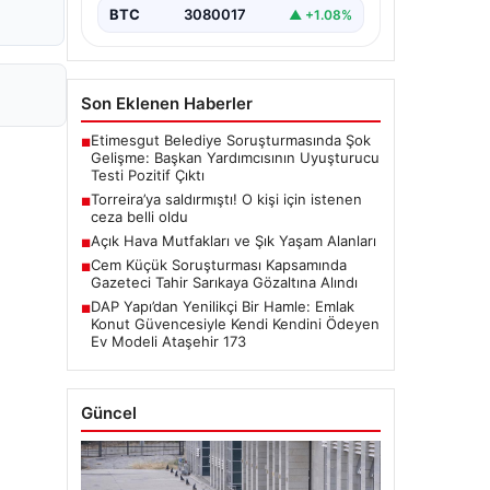
BTC
3080017
▲ +1.08%
Son Eklenen Haberler
Etimesgut Belediye Soruşturmasında Şok
■
Gelişme: Başkan Yardımcısının Uyuşturucu
Testi Pozitif Çıktı
Torreira’ya saldırmıştı! O kişi için istenen
■
ceza belli oldu
Açık Hava Mutfakları ve Şık Yaşam Alanları
■
Cem Küçük Soruşturması Kapsamında
■
Gazeteci Tahir Sarıkaya Gözaltına Alındı
DAP Yapı’dan Yenilikçi Bir Hamle: Emlak
■
Konut Güvencesiyle Kendi Kendini Ödeyen
Ev Modeli Ataşehir 173
Güncel