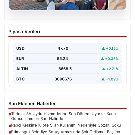
06.08.2026
Rapçi Keskin’e Klipte Silah Kullanımı
Piyasa Verileri
Nedeniyle Gözaltı Şoku
Sosyal medyada geniş çapta tanınan rapçi Yüşa Keskin,
gerçekleştirdiği klip çekimi sırasında silah kullanımı…
USD
47.70
▲ +0.15%
EUR
55.24
▲ +0.38%
ALTIN
6668.5
▲ +2.71%
BTC
3096676
▲ +1.09%
Son Eklenen Haberler
Türksat 3A Uydu Hizmetlerine Son Dönem Uyarısı: Kanal
■
Güncellemeleri Şart Halinde
Rapçi Keskin’e Klipte Silah Kullanımı Nedeniyle Gözaltı Şoku
■
Etimesgut Belediye Soruşturmasında Şok Gelişme: Başkan
■