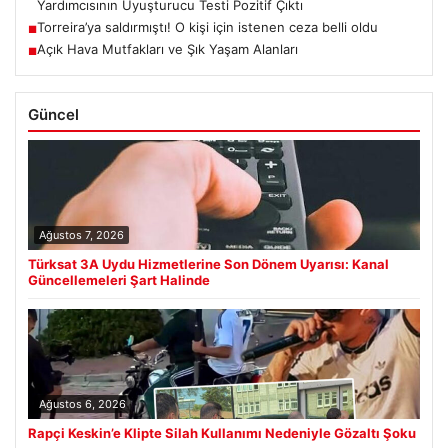
Yardımcısının Uyuşturucu Testi Pozitif Çıktı
Torreira’ya saldırmıştı! O kişi için istenen ceza belli oldu
■
Açık Hava Mutfakları ve Şık Yaşam Alanları
■
Güncel
Ağustos 7, 2026
Türksat 3A Uydu Hizmetlerine Son Dönem Uyarısı: Kanal
Güncellemeleri Şart Halinde
Ağustos 6, 2026
Rapçi Keskin’e Klipte Silah Kullanımı Nedeniyle Gözaltı Şoku