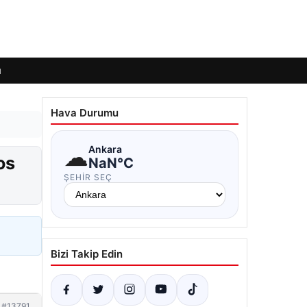
ı
Hava Durumu
☁
Ankara
os
NaN°C
ŞEHIR SEÇ
Bizi Takip Edin
#13791