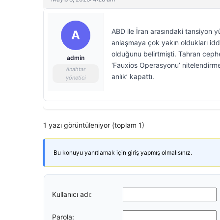
ABD ile İran arasındaki tansiyon
A
anlaşmaya çok yakın oldukları iddi
olduğunu belirtmişti. Tahran cephe
admin
‘Fauxios Operasyonu’ nitelendirmes
Anahtar
anlık’ kapattı.
yönetici
1 yazı görüntüleniyor (toplam 1)
Bu konuyu yanıtlamak için giriş yapmış olmalısınız.
Kullanıcı adı:
Parola: