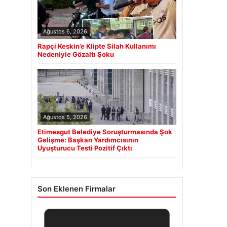
Ağustos 6, 2026
Rapçi Keskin’e Klipte Silah Kullanımı
Nedeniyle Gözaltı Şoku
Ağustos 5, 2026
Etimesgut Belediye Soruşturmasında Şok
Gelişme: Başkan Yardımcısının
Uyuşturucu Testi Pozitif Çıktı
Son Eklenen Firmalar