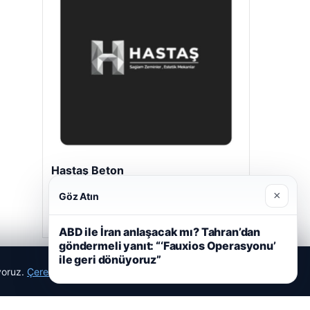
Hastaş Beton
Mayıs 26, 2026
×
Göz Atın
ABD ile İran anlaşacak mı? Tahran’dan
göndermeli yanıt: “‘Fauxios Operasyonu’
ile geri dönüyoruz”
ıyoruz.
Çerez Politikamız
Reddet
Kabul Et