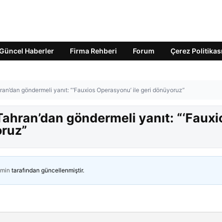
Güncel Haberler
Firma Rehberi
Forum
Çerez Politikas
ran’dan göndermeli yanıt: “‘Fauxios Operasyonu’ ile geri dönüyoruz”
Tahran’dan göndermeli yanıt: “‘Fauxi
oruz”
min
tarafından güncellenmiştir.