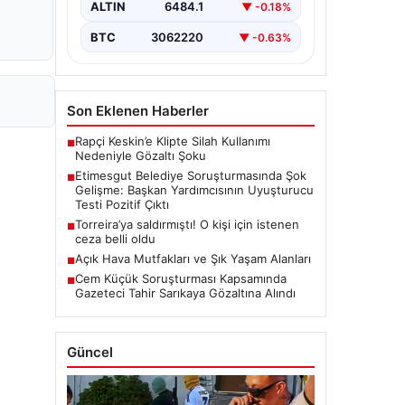
kapsamlı soruşturma, yeni ve çarpıcı
ALTIN
6484.1
▼ -0.18%
iddialarla gündeme geldi. Belediye
Başkan Yardımcısı…
BTC
3062220
▼ -0.63%
Son Eklenen Haberler
Rapçi Keskin’e Klipte Silah Kullanımı
■
Nedeniyle Gözaltı Şoku
Etimesgut Belediye Soruşturmasında Şok
■
Gelişme: Başkan Yardımcısının Uyuşturucu
Testi Pozitif Çıktı
Torreira’ya saldırmıştı! O kişi için istenen
■
ceza belli oldu
Açık Hava Mutfakları ve Şık Yaşam Alanları
■
Cem Küçük Soruşturması Kapsamında
■
Gazeteci Tahir Sarıkaya Gözaltına Alındı
Güncel