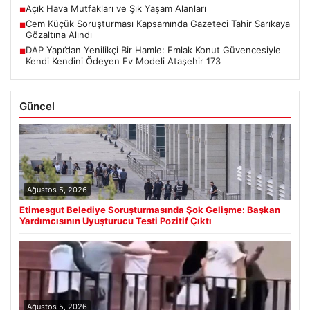
Açık Hava Mutfakları ve Şık Yaşam Alanları
■
Cem Küçük Soruşturması Kapsamında Gazeteci Tahir Sarıkaya
■
Gözaltına Alındı
DAP Yapı’dan Yenilikçi Bir Hamle: Emlak Konut Güvencesiyle
■
Kendi Kendini Ödeyen Ev Modeli Ataşehir 173
Güncel
Ağustos 5, 2026
Etimesgut Belediye Soruşturmasında Şok Gelişme: Başkan
Yardımcısının Uyuşturucu Testi Pozitif Çıktı
Ağustos 5, 2026