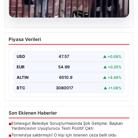
05.08.2026
Torreira’ya saldırmıştı! O kişi için
Piyasa Verileri
istenen ceza belli oldu
USD
47.57
▲ +0.08%
EUR
54.99
▲ +0.25%
ALTIN
6510.9
▲ +4.49%
BTC
3080017
▲ +1.08%
Son Eklenen Haberler
Etimesgut Belediye Soruşturmasında Şok Gelişme: Başkan
■
Yardımcısının Uyuşturucu Testi Pozitif Çıktı
Torreira’ya saldırmıştı! O kişi için istenen ceza belli oldu
■