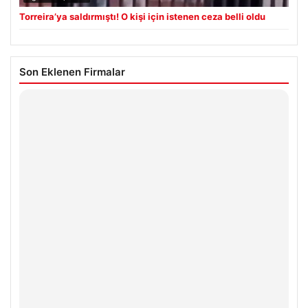
Torreira’ya saldırmıştı! O kişi için istenen ceza belli oldu
Son Eklenen Firmalar