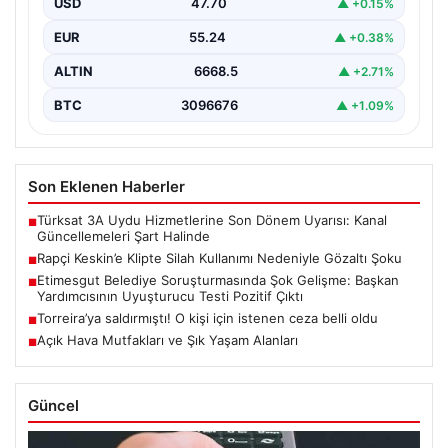
USD
47.70
▲ +0.15%
EUR
55.24
▲ +0.38%
ALTIN
6668.5
▲ +2.71%
BTC
3096676
▲ +1.09%
Son Eklenen Haberler
Türksat 3A Uydu Hizmetlerine Son Dönem Uyarısı: Kanal
■
Güncellemeleri Şart Halinde
Rapçi Keskin’e Klipte Silah Kullanımı Nedeniyle Gözaltı Şoku
■
Etimesgut Belediye Soruşturmasında Şok Gelişme: Başkan
■
Yardımcısının Uyuşturucu Testi Pozitif Çıktı
Torreira’ya saldırmıştı! O kişi için istenen ceza belli oldu
■
Açık Hava Mutfakları ve Şık Yaşam Alanları
■
Güncel