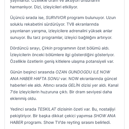
yayınlandı. Özellikle dram ve aksiyon unsurlarını
harmanlıyor. Dizi, izleyicileri etkiliyor.
Üçüncü sırada ise,
SURVIVOR
programı bulunuyor. Uzun
soluklu rekabetini sürdürüyor. TV8 ekranlarında
yayınlanan yarışma, izleyicilere adrenalini yüksek anlar
sunuyor. Bu tarz programlar, izleyici bağlılığını artırıyor.
Dördüncü sırayı,
Çirkin
programının özet bölümü aldı.
İzleyicilerin önceki bölümlere ilgi gösterdiğini gösteriyor.
Özellikle özetlerin geniş kitlelere ulaşma potansiyeli var.
Günün beşinci sırasında
OZAN GUNDOGDU ILE NOW
ANA HABER HAFTA SONU
var. NOW ekranlarında güncel
haberleri ele aldı. Altıncı sırada
GELİN
dizisi yer aldı. Kanal
7’de izleyicilerin huzuruna çıktı. Bir dram seviyesi daha
eklenmiş oldu.
Yedinci sırada
TESKILAT
dizisinin özeti var. Bu, nostaljiyi
pekiştiriyor. Bir başka dikkat çekici yapımsa
SHOW ANA
HABER
programı. Show TV’de reyting sırasını belirledi.