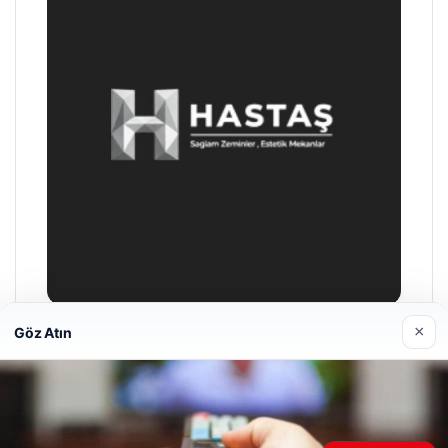
×
Göz Atın
Prenses Night Club
Nisan 29, 2026