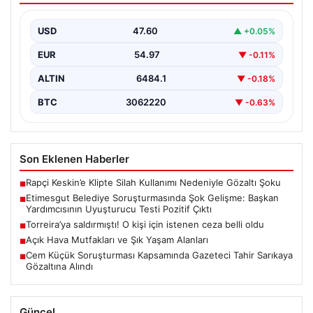
Uyuşturucu Testi Pozitif Çıktı
USD
47.60
▲ +0.05%
Etimesgut Belediyesi’nde yürütülen kapsamlı
soruşturma, yeni ve çarpıcı iddialarla gündeme geldi.
EUR
54.97
▼ -0.11%
Belediye Başkan Yardımcısı…
ALTIN
6484.1
▼ -0.18%
BTC
3062220
▼ -0.63%
Son Eklenen Haberler
Rapçi Keskin’e Klipte Silah Kullanımı Nedeniyle Gözaltı Şoku
■
Etimesgut Belediye Soruşturmasında Şok Gelişme: Başkan
■
Yardımcısının Uyuşturucu Testi Pozitif Çıktı
Torreira’ya saldırmıştı! O kişi için istenen ceza belli oldu
■
Açık Hava Mutfakları ve Şık Yaşam Alanları
■
Cem Küçük Soruşturması Kapsamında Gazeteci Tahir Sarıkaya
■
Gözaltına Alındı
Güncel