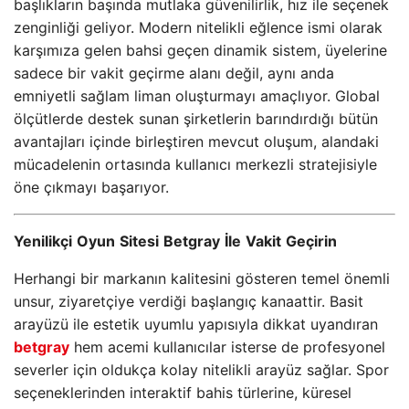
başlıkların başında mutlaka güvenilirlik, hız ile seçenek
zenginliği geliyor. Modern nitelikli eğlence ismi olarak
karşımıza gelen bahsi geçen dinamik sistem, üyelerine
sadece bir vakit geçirme alanı değil, aynı anda
emniyetli sağlam liman oluşturmayı amaçlıyor. Global
ölçütlerde destek sunan şirketlerin barındırdığı bütün
avantajları içinde birleştiren mevcut oluşum, alandaki
mücadelenin ortasında kullanıcı merkezli stratejisiyle
öne çıkmayı başarıyor.
Yenilikçi
Oyun
Sitesi
Betgray
İle
Vakit
Geçirin
Herhangi bir markanın kalitesini gösteren temel önemli
unsur, ziyaretçiye verdiği başlangıç kanaattir. Basit
arayüzü ile estetik uyumlu yapısıyla dikkat uyandıran
betgray
hem acemi kullanıcılar isterse de profesyonel
severler için oldukça kolay nitelikli arayüz sağlar. Spor
seçeneklerinden interaktif bahis türlerine, küresel