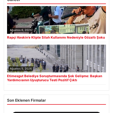
Ağustos 6, 2026
Rapçi Keskin’e Klipte Silah Kullanımı Nedeniyle Gözaltı Şoku
Ağustos 5, 2026
Etimesgut Belediye Soruşturmasında Şok Gelişme: Başkan
Yardımcısının Uyuşturucu Testi Pozitif Çıktı
Son Eklenen Firmalar