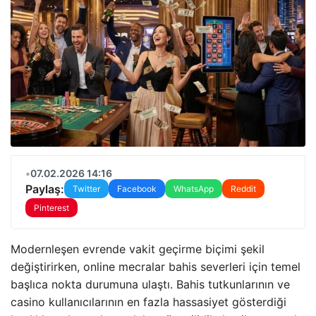
•
07.02.2026 14:16
Paylaş:
Twitter
Facebook
WhatsApp
Reddit
Pinterest
Modernleşen evrende vakit geçirme biçimi şekil
değiştirirken, online mecralar bahis severleri için temel
başlıca nokta durumuna ulaştı. Bahis tutkunlarının ve
casino kullanıcılarının en fazla hassasiyet gösterdiği