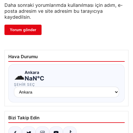
Daha sonraki yorumlarımda kullanılması için adım, e-
posta adresim ve site adresim bu tarayıcıya
kaydedilsin.
Hava Durumu
☁
Ankara
NaN°C
ŞEHIR SEÇ
Bizi Takip Edin