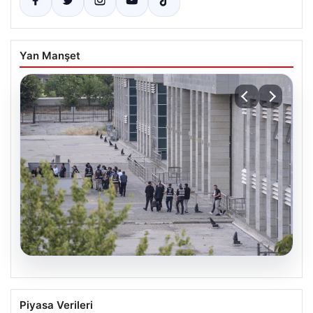
Yan Manşet
05.08.2026
Etimesgut Belediye Soruşturmasında
Piyasa Verileri
Şok Gelişme: Başkan Yardımcısının