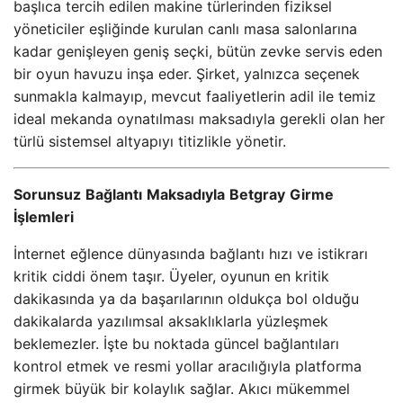
başlıca tercih edilen makine türlerinden fiziksel
yöneticiler eşliğinde kurulan canlı masa salonlarına
kadar genişleyen geniş seçki, bütün zevke servis eden
bir oyun havuzu inşa eder. Şirket, yalnızca seçenek
sunmakla kalmayıp, mevcut faaliyetlerin adil ile temiz
ideal mekanda oynatılması maksadıyla gerekli olan her
türlü sistemsel altyapıyı titizlikle yönetir.
Sorunsuz
Bağlantı
Maksadıyla
Betgray
Girme
İşlemleri
İnternet eğlence dünyasında bağlantı hızı ve istikrarı
kritik ciddi önem taşır. Üyeler, oyunun en kritik
dakikasında ya da başarılarının oldukça bol olduğu
dakikalarda yazılımsal aksaklıklarla yüzleşmek
beklemezler. İşte bu noktada güncel bağlantıları
kontrol etmek ve resmi yollar aracılığıyla platforma
girmek büyük bir kolaylık sağlar. Akıcı mükemmel