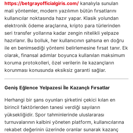
https://betgrayofficialgiris.com/
kanalıyla sunulan
mali yöntemler, modern yazılımın bütün fırsatlarını
kullanıcılar noktasında hazır yapar. Klasik yolundan
elektronik ödeme araçlarına, kripto para türlerinden
seri transfer yollarına kadar zengin nitelikli yelpaze
hazırlanır. Bu bolluk, her kullanıcının şahsına en doğru
ile en benimsediği yöntemi belirlemesine fırsat tanır. Ek
olarak, finansal adımlar boyunca kullanılan maksimum
koruma protokolleri, özel verilerin ile kazançların
korunması konusunda eksiksiz garanti sağlar.
Geniş
Eğlence
Yelpazesi
İle
Kazançlı
Fırsatlar
Herhangi bir şans oyunları şirketini çekici kılan en
birincil faktörlerden tanesi verdiği sayıların
yüksekliğidir. Spor tahminlerinde uluslararası
turnuvalarının kalbini yöneten platform, kullanıcılarına
rekabet değerinin üzerinde oranlar sunarak kazanç