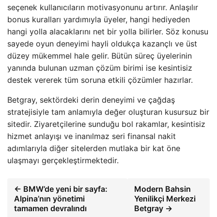
seçenek kullanıcıların motivasyonunu artırır. Anlaşılır
bonus kuralları yardımıyla üyeler, hangi hediyeden
hangi yolla alacaklarını net bir yolla bilirler. Söz konusu
sayede oyun deneyimi hayli oldukça kazançlı ve üst
düzey mükemmel hale gelir. Bütün süreç üyelerinin
yanında bulunan uzman çözüm birimi ise kesintisiz
destek vererek tüm soruna etkili çözümler hazırlar.
Betgray, sektördeki derin deneyimi ve çağdaş
stratejisiyle tam anlamıyla değer oluşturan kusursuz bir
sitedir. Ziyaretçilerine sunduğu bol rakamlar, kesintisiz
hizmet anlayışı ve inanılmaz seri finansal nakit
adımlarıyla diğer sitelerden mutlaka bir kat öne
ulaşmayı gerçekleştirmektedir.
← BMW’de yeni bir sayfa:
Modern Bahsin
Alpina’nın yönetimi
Yenilikçi Merkezi
tamamen devralındı
Betgray →