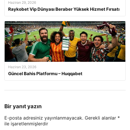
Haziran 29, 2026
Raykobet Vip Dünyası Beraber Yüksek Hizmet Fırsatı
Haziran 23, 2026
Güncel Bahis Platformu – Huqqabet
Bir yanıt yazın
E-posta adresiniz yayınlanmayacak.
Gerekli alanlar
*
ile işaretlenmişlerdir