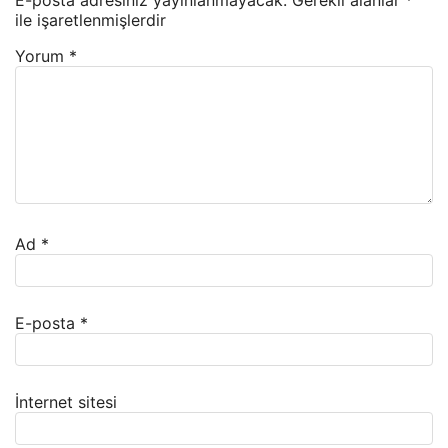
E-posta adresiniz yayınlanmayacak.
Gerekli alanlar
*
ile işaretlenmişlerdir
Yorum
*
Ad
*
E-posta
*
İnternet sitesi