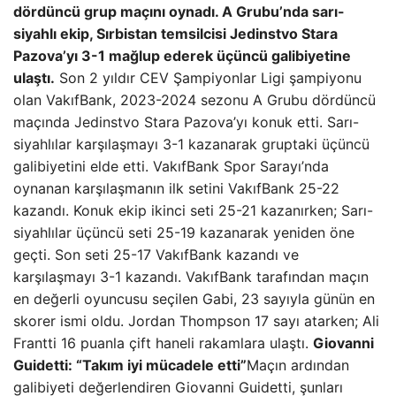
dördüncü grup maçını oynadı. A Grubu’nda sarı-
siyahlı ekip, Sırbistan temsilcisi Jedinstvo Stara
Pazova’yı 3-1 mağlup ederek üçüncü galibiyetine
ulaştı.
Son 2 yıldır CEV Şampiyonlar Ligi şampiyonu
olan VakıfBank, 2023-2024 sezonu A Grubu dördüncü
maçında Jedinstvo Stara Pazova’yı konuk etti. Sarı-
siyahlılar karşılaşmayı 3-1 kazanarak gruptaki üçüncü
galibiyetini elde etti. VakıfBank Spor Sarayı’nda
oynanan karşılaşmanın ilk setini VakıfBank 25-22
kazandı. Konuk ekip ikinci seti 25-21 kazanırken; Sarı-
siyahlılar üçüncü seti 25-19 kazanarak yeniden öne
geçti. Son seti 25-17 VakıfBank kazandı ve
karşılaşmayı 3-1 kazandı. VakıfBank tarafından maçın
en değerli oyuncusu seçilen Gabi, 23 sayıyla günün en
skorer ismi oldu. Jordan Thompson 17 sayı atarken; Ali
Frantti 16 puanla çift haneli rakamlara ulaştı.
Giovanni
Guidetti: “Takım iyi mücadele etti”
Maçın ardından
galibiyeti değerlendiren Giovanni Guidetti, şunları