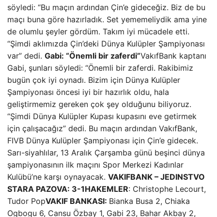
söyledi: “Bu maçın ardından Çin’e gideceğiz. Biz de bu
maçı buna göre hazırladık. Set yememeliydik ama yine
de olumlu şeyler gördüm. Takım iyi mücadele etti.
“Şimdi aklımızda Çin’deki Dünya Kulüpler Şampiyonası
var” dedi.
Gabi: “Önemli bir zaferdi”
VakıfBank kaptanı
Gabi, şunları söyledi: “Önemli bir zaferdi. Rakibimiz
bugün çok iyi oynadı. Bizim için Dünya Kulüpler
Şampiyonası öncesi iyi bir hazırlık oldu, hala
geliştirmemiz gereken çok şey olduğunu biliyoruz.
“Şimdi Dünya Kulüpler Kupası kupasını eve getirmek
için çalışacağız” dedi. Bu maçın ardından VakıfBank,
FIVB Dünya Kulüpler Şampiyonası için Çin’e gidecek.
Sarı-siyahlılar, 13 Aralık Çarşamba günü beşinci dünya
şampiyonasının ilk maçını Spor Merkezi Kadınlar
Kulübü’ne karşı oynayacak.
VAKIFBANK – JEDINSTVO
STARA PAZOVA: 3-1
HAKEMLER
: Christophe Lecourt,
Tudor Pop
VAKIF BANKASI:
Bianka Busa 2, Chiaka
Ogbogu 6, Cansu Özbay 1, Gabi 23, Bahar Akbay 2,