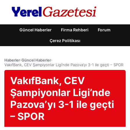
Güncel Haberler
Firma Rehberi
Forum
Çerez Politikası
Haberler
›
Güncel Haberler
›
VakıfBank, CEV Şampiyonlar Ligi’nde Pazova’yı 3-1 ile geçti – SPOR
VakıfBank, CEV
Şampiyonlar Ligi’nde
Pazova’yı 3-1 ile geçti
– SPOR