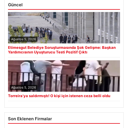
Güncel
Ağustos 5, 2026
Etimesgut Belediye Soruşturmasında Şok Gelişme: Başkan
Yardımcısının Uyuşturucu Testi Pozitif Çıktı
Ağustos 5, 2026
Torreira’ya saldırmıştı! O kişi için istenen ceza belli oldu
Son Eklenen Firmalar