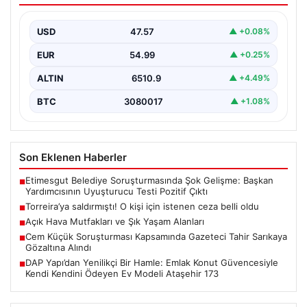
USD
47.57
▲ +0.08%
EUR
54.99
▲ +0.25%
ALTIN
6510.9
▲ +4.49%
BTC
3080017
▲ +1.08%
Son Eklenen Haberler
Etimesgut Belediye Soruşturmasında Şok Gelişme: Başkan
■
Yardımcısının Uyuşturucu Testi Pozitif Çıktı
Torreira’ya saldırmıştı! O kişi için istenen ceza belli oldu
■
Açık Hava Mutfakları ve Şık Yaşam Alanları
■
Cem Küçük Soruşturması Kapsamında Gazeteci Tahir Sarıkaya
■
Gözaltına Alındı
DAP Yapı’dan Yenilikçi Bir Hamle: Emlak Konut Güvencesiyle
■
Kendi Kendini Ödeyen Ev Modeli Ataşehir 173