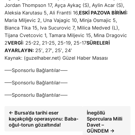
Jordan Thompson 17, Ayça Aykaç (S), Aylin Acar (S),
Aleksia Karutasu 5, Ali Frantti 16,
ESKİ PAZOVA BİRİMİ:
Maria Miljevic 2, Una Vajagic 10, Minja Osmajic 5,
Bianca Tika 15, Iva Sucurovic 7, Milica Medved (L),
Tijana Cvetcovic 1, Tamara Miljevic 15, Mina Dragovic
2
VERGİ:
25-22, 21-25, 25-19, 25-17
SÜRELERİ
AYARLAYIN:
25′, 27′, 25′, 24′
Kaynak: (guzelhaber.net) Güzel Haber Masası
—–Sponsorlu Bağlantılar—–
—–Sponsorlu Bağlantılar—–
—–Sponsorlu Bağlantılar—–
← Bursa’da tarihi eser
İnegöllü
kaçakçılığı operasyonu: Baba-
Sporculara Milli
oğul-torun gözaltında!
Davet –
GÜNDEM →