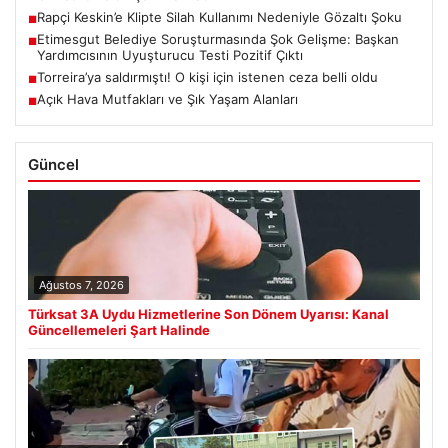
Rapçi Keskin’e Klipte Silah Kullanımı Nedeniyle Gözaltı Şoku
■
Etimesgut Belediye Soruşturmasında Şok Gelişme: Başkan
■
Yardımcısının Uyuşturucu Testi Pozitif Çıktı
Torreira’ya saldırmıştı! O kişi için istenen ceza belli oldu
■
Açık Hava Mutfakları ve Şık Yaşam Alanları
■
Güncel
Ağustos 7, 2026
Türksat 3A Uydu Hizmetlerine Son Dönem Uyarısı: Kanal
Güncellemeleri Şart Halinde