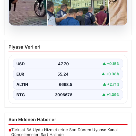
06.08.2026
Rapçi Keskin’e Klipte Silah Kullanımı
Piyasa Verileri
Nedeniyle Gözaltı Şoku
Sosyal medyada geniş çapta tanınan rapçi Yüşa Keskin,
gerçekleştirdiği klip çekimi sırasında silah kullanımı…
USD
47.70
▲ +0.15%
EUR
55.24
▲ +0.38%
ALTIN
6668.5
▲ +2.71%
BTC
3096676
▲ +1.09%
Son Eklenen Haberler
Türksat 3A Uydu Hizmetlerine Son Dönem Uyarısı: Kanal
■
Güncellemeleri Şart Halinde