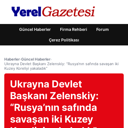
Güncel Haberler
Firma Rehberi
Forum
Çerez Politikası
Haberler
›
Güncel Haberler
›
Ukrayna Devlet Başkanı Zelenskiy: “Rusya’nın safında savaşan iki
Kuzey Koreliyi yakaladık”
Ukrayna Devlet
Başkanı Zelenskiy:
“Rusya’nın safında
savaşan iki Kuzey