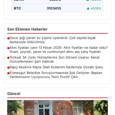
BTC
3103455
▲ +0.15%
Son Eklenen Haberler
Gece ışığı yanan ev şüphe uyandırdı. Çok sayıda bıçak
■
darbesiyle öldürülmüş
Altın fiyatları canlı 13 Nisan 2026: Altın fiyatları ne kadar oldu?
■
Gram, çeyrek, yarım ve cumhuriyet altını alış satış fiyatları
Türksat 3A Uydu Hizmetlerine Son Dönem Uyarısı: Kanal
■
Güncellemeleri Şart Halinde
Rapçi Keskin’e Klipte Silah Kullanımı Nedeniyle Gözaltı Şoku
■
Etimesgut Belediye Soruşturmasında Şok Gelişme: Başkan
■
Yardımcısının Uyuşturucu Testi Pozitif Çıktı
Güncel