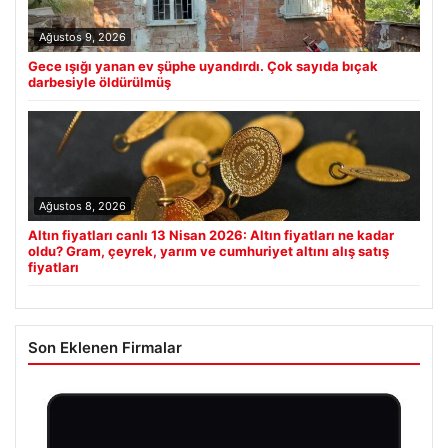
Ağustos 9, 2026
Gece ışığı yanan ev şüphe uyandırdı. Çok sayıda bıçak
darbesiyle öldürülmüş
Ağustos 8, 2026
Altın fiyatları canlı 13 Nisan 2026: Altın fiyatları ne kadar
oldu? Gram, çeyrek, yarım ve cumhuriyet altını alış satış
fiyatları
Son Eklenen Firmalar