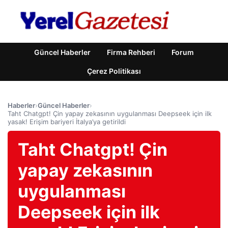
Güncel Haberler
Firma Rehberi
Forum
Çerez Politikası
Haberler
›
Güncel Haberler
›
Taht Chatgpt! Çin yapay zekasının uygulanması Deepseek için ilk
yasak! Erişim bariyeri İtalya’ya getirildi
Taht Chatgpt! Çin
yapay zekasının
uygulanması
Deepseek için ilk