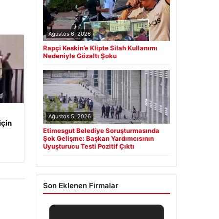
Ağustos 6, 2026
Rapçi Keskin’e Klipte Silah Kullanımı
Nedeniyle Gözaltı Şoku
Ağustos 5, 2026
için
Etimesgut Belediye Soruşturmasında
Şok Gelişme: Başkan Yardımcısının
Uyuşturucu Testi Pozitif Çıktı
Son Eklenen Firmalar