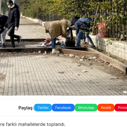
Paylaş:
Twitter
Facebook
WhatsApp
Reddit
Pinte
 farklı mahallelerde toplandı.