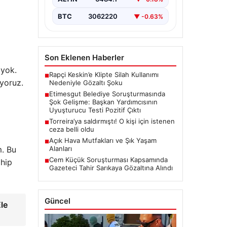
Etimesgut Belediyesi’nde
yürütülen kapsamlı soruşturma,
BTC
3062220
▼ -0.63%
yeni ve çarpıcı iddialarla gündeme
geldi. Belediye Başkan
Yardımcısı…
Son Eklenen Haberler
 yok.
Rapçi Keskin’e Klipte Silah Kullanımı
■
iyoruz.
Nedeniyle Gözaltı Şoku
Etimesgut Belediye Soruşturmasında
■
Şok Gelişme: Başkan Yardımcısının
Uyuşturucu Testi Pozitif Çıktı
Torreira’ya saldırmıştı! O kişi için istenen
■
ceza belli oldu
Açık Hava Mutfakları ve Şık Yaşam
■
Alanları
m. Bu
Cem Küçük Soruşturması Kapsamında
ahip
■
Gazeteci Tahir Sarıkaya Gözaltına Alındı
Güncel
le