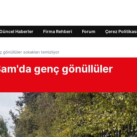
Güncel Haberler
Firma Rehberi
Forum
Çerez Politikas
 gönüllüler sokakları temizliyor
Şam'da genç gönüllüler