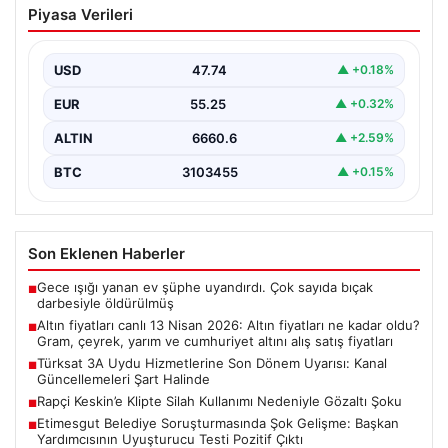
Piyasa Verileri
fiyatları ne kadar oldu? Gram, çeyrek,
yarım ve cumhuriyet altını alış satış
fiyatları
USD
47.74
▲ +0.18%
{“title”: “Altın Fiyatları 13 Nisan 2026 Güncel Durum ve
EUR
55.25
▲ +0.32%
Analizler”, “content”: “ Son dönemde…
ALTIN
6660.6
▲ +2.59%
BTC
3103455
▲ +0.15%
Son Eklenen Haberler
Gece ışığı yanan ev şüphe uyandırdı. Çok sayıda bıçak
■
darbesiyle öldürülmüş
Altın fiyatları canlı 13 Nisan 2026: Altın fiyatları ne kadar oldu?
■
Gram, çeyrek, yarım ve cumhuriyet altını alış satış fiyatları
Türksat 3A Uydu Hizmetlerine Son Dönem Uyarısı: Kanal
■
Güncellemeleri Şart Halinde
Rapçi Keskin’e Klipte Silah Kullanımı Nedeniyle Gözaltı Şoku
■
Etimesgut Belediye Soruşturmasında Şok Gelişme: Başkan
■
Yardımcısının Uyuşturucu Testi Pozitif Çıktı