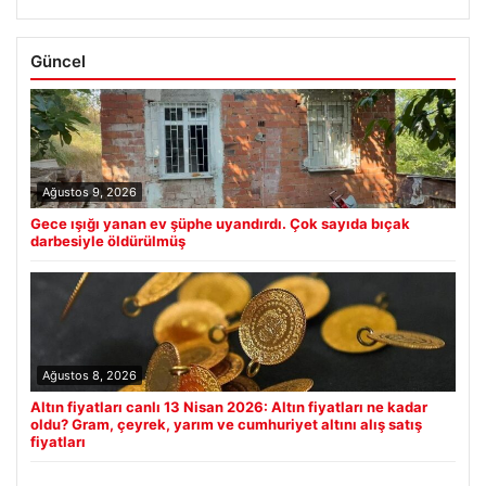
Güncel
Ağustos 9, 2026
Gece ışığı yanan ev şüphe uyandırdı. Çok sayıda bıçak
darbesiyle öldürülmüş
Ağustos 8, 2026
Altın fiyatları canlı 13 Nisan 2026: Altın fiyatları ne kadar
oldu? Gram, çeyrek, yarım ve cumhuriyet altını alış satış
fiyatları