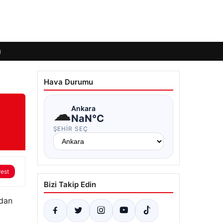
ı
Hava Durumu
☁
Ankara
NaN°C
ŞEHIR SEÇ
rest
Bizi Takip Edin
adan