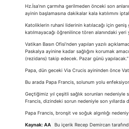
Hz.İsa’nın çarmıha gerilmeden önceki son anlar
ayinin başlamasına dakikalar kala katılımını iptal e
Katoliklerin ruhani liderinin katılacağı için gen
katılmayacağı öğrenilince tören alanındaki yeri ye
Vatikan Basın Ofisi’nden yapılan yazılı açıklam
Paskalya ayinine kadar sağlığını korumak amacı
(rezidans) takip edecek. Pazar günü yapılacak.” İ
Papa, dün geceki Via Crucis ayininden önce Vati
Bu arada Papa Francis, solunum yolu enfeksiyonu
Geçtiğimiz yıl çeşitli sağlık sorunları nedeniy
Francis, dizindeki sorun nedeniyle son yıllarda 
Papa Francis, bronşit ve soğuk algınlığı nedeniy
Kaynak: AA
Bu içerik Recep Demircan tarafında