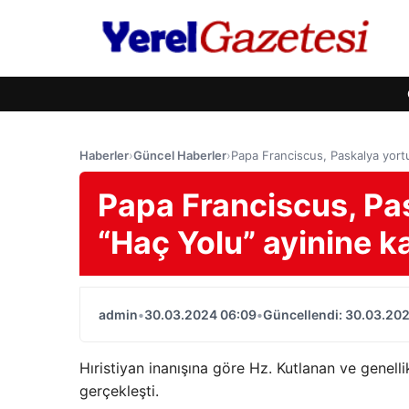
Haberler
›
Güncel Haberler
›
Papa Franciscus, Paskalya yort
Papa Franciscus, Pa
“Haç Yolu” ayinine k
admin
•
30.03.2024 06:09
•
Güncellendi: 30.03.20
Hıristiyan inanışına göre Hz. Kutlanan ve genell
gerçekleşti.