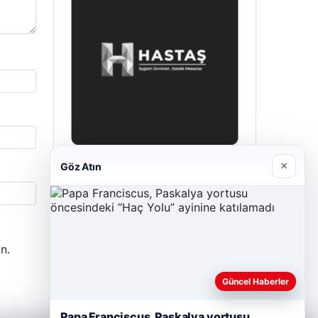
×
Göz Atın
Prenses Night Club
Nisan 29, 2026
n.
Güncel Haberler
Papa Franciscus, Paskalya yortusu