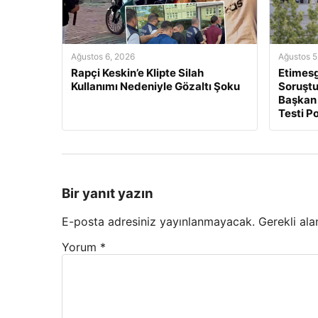
Ağustos 6, 2026
Ağustos 5
Rapçi Keskin’e Klipte Silah
Etimesg
Kullanımı Nedeniyle Gözaltı Şoku
Soruştu
Başkan 
Testi Po
Bir yanıt yazın
E-posta adresiniz yayınlanmayacak.
Gerekli ala
Yorum
*