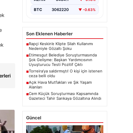
Etimesgut Belediyesi’nde
yürütülen kapsamlı soruşturma,
BTC
3062220
▼ -0.63%
yeni ve çarpıcı iddialarla gündeme
ek
geldi. Belediye Başkan
Yardımcısı…
e
Son Eklenen Haberler
Rapçi Keskin’e Klipte Silah Kullanımı
ek
■
Nedeniyle Gözaltı Şoku
Etimesgut Belediye Soruşturmasında
■
Şok Gelişme: Başkan Yardımcısının
Uyuşturucu Testi Pozitif Çıktı
Torreira’ya saldırmıştı! O kişi için istenen
■
rleri
ceza belli oldu
Açık Hava Mutfakları ve Şık Yaşam
■
Alanları
Cem Küçük Soruşturması Kapsamında
■
Gazeteci Tahir Sarıkaya Gözaltına Alındı
Güncel