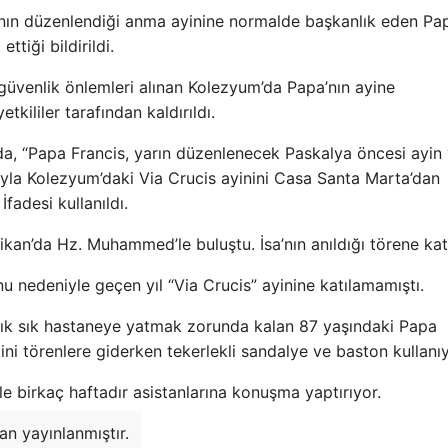
ının düzenlendiği anma ayinine normalde başkanlık eden Pap
ttiği bildirildi.
iş güvenlik önlemleri alınan Kolezyum’da Papa’nın ayine
tkililer tarafından kaldırıldı.
ada, “Papa Francis, yarın düzenlenecek Paskalya öncesi ayin
yla Kolezyum’daki Via Crucis ayinini Casa Santa Marta’dan
fadesi kullanıldı.
kan’da Hz. Muhammed’le buluştu. İsa’nın anıldığı törene katı
 nedeniyle geçen yıl “Via Crucis” ayinine katılamamıştı.
le sık sık hastaneye yatmak zorunda kalan 87 yaşındaki Papa
dini törenlere giderken tekerlekli sandalye ve baston kullanı
le birkaç haftadır asistanlarına konuşma yaptırıyor.
n yayınlanmıştır.