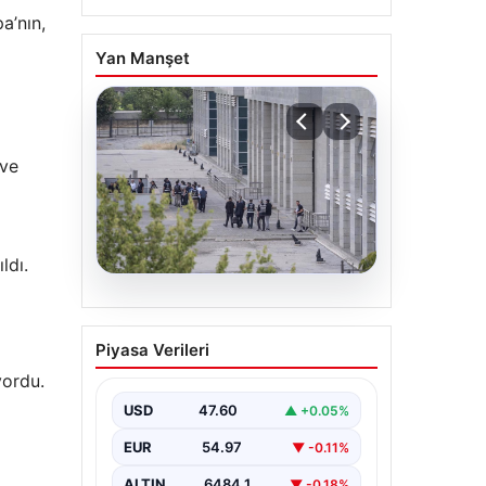
a’nın,
Yan Manşet
 ve
ldı.
05.08.2026
Etimesgut Belediye
Piyasa Verileri
Soruşturmasında Şok
yordu.
Gelişme: Başkan
Yardımcısının
USD
47.60
▲ +0.05%
Uyuşturucu Testi Pozitif
EUR
54.97
▼ -0.11%
Çıktı
ALTIN
6484.1
▼ -0.18%