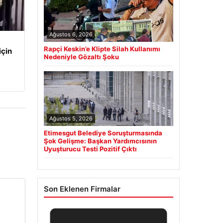
Ağustos 6, 2026
Rapçi Keskin’e Klipte Silah Kullanımı
için
Nedeniyle Gözaltı Şoku
Ağustos 5, 2026
Etimesgut Belediye Soruşturmasında
Şok Gelişme: Başkan Yardımcısının
Uyuşturucu Testi Pozitif Çıktı
Son Eklenen Firmalar