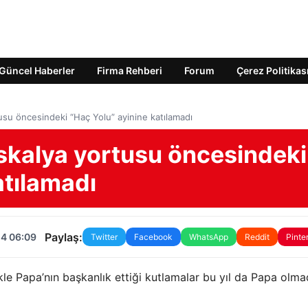
Güncel Haberler
Firma Rehberi
Forum
Çerez Politikas
usu öncesindeki “Haç Yolu” ayinine katılamadı
skalya yortusu öncesindeki
atılamadı
Paylaş:
24 06:09
Twitter
Facebook
WhatsApp
Reddit
Pinte
ikle Papa’nın başkanlık ettiği kutlamalar bu yıl da Papa olm