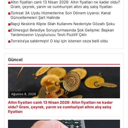
Altın fiyatları canlı 13 Nisan 2026: Altın fiyatları ne kadar oldu?
■
Gram, çeyrek, yarım ve cumhuriyet altını alış satış fiyatları
Türksat 3A Uydu Hizmetlerine Son Dönem Uyarısı: Kanal
■
Güncellemeleri Şart Halinde
Rapçi Keskin’e Klipte Silah Kullanımı Nedeniyle Gözaltı Şoku
■
Etimesgut Belediye Soruşturmasında Şok Gelişme: Başkan
■
Yardımcısının Uyuşturucu Testi Pozitif Çıktı
Torreira’ya saldırmıştı! O kişi için istenen ceza belli oldu
■
Güncel
Ağustos 8, 2026
Altın fiyatları canlı 13 Nisan 2026: Altın fiyatları ne kadar
oldu? Gram, çeyrek, yarım ve cumhuriyet altını alış satış
fiyatları