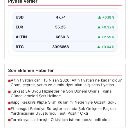
Piyasa Verileri
Dönem Uyarısı: Kanal Güncellemeleri
Şart Halinde
USD
47.74
▲ +0.18%
Türksat 3A uydusu, uzun yıllar boyunca Türkiye’nin
televizyon ve iletişim altyapısında önemli bir rol…
EUR
55.25
▲ +0.32%
ALTIN
6660.6
▲ +2.59%
BTC
3096668
▲ +0.04%
Son Eklenen Haberler
Altın fiyatları canlı 13 Nisan 2026: Altın fiyatları ne kadar oldu?
■
Gram, çeyrek, yarım ve cumhuriyet altını alış satış fiyatları
Türksat 3A Uydu Hizmetlerine Son Dönem Uyarısı: Kanal
■
Güncellemeleri Şart Halinde
Rapçi Keskin’e Klipte Silah Kullanımı Nedeniyle Gözaltı Şoku
■
Etimesgut Belediye Soruşturmasında Şok Gelişme: Başkan
■
Yardımcısının Uyuşturucu Testi Pozitif Çıktı
Torreira’ya saldırmıştı! O kişi için istenen ceza belli oldu
■