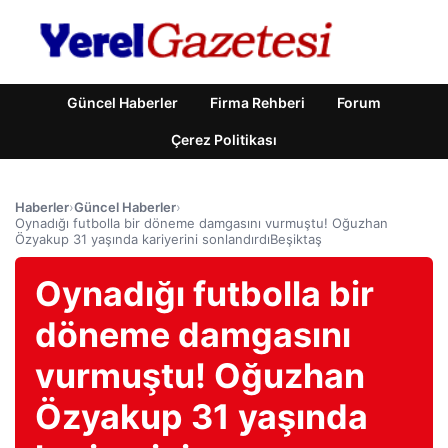
Güncel Haberler
Firma Rehberi
Forum
Çerez Politikası
Haberler
›
Güncel Haberler
›
Oynadığı futbolla bir döneme damgasını vurmuştu! Oğuzhan
Özyakup 31 yaşında kariyerini sonlandırdıBeşiktaş
Oynadığı futbolla bir
döneme damgasını
vurmuştu! Oğuzhan
Özyakup 31 yaşında