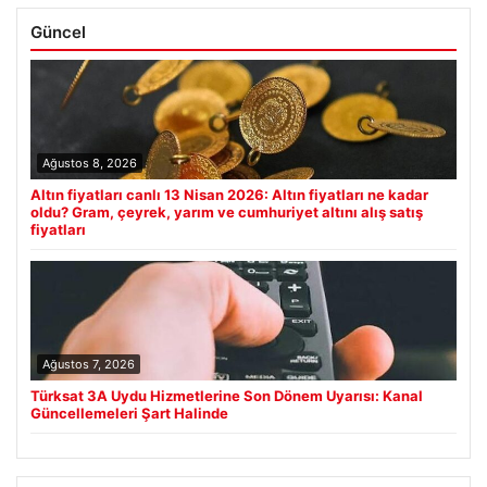
Güncel
Ağustos 8, 2026
Altın fiyatları canlı 13 Nisan 2026: Altın fiyatları ne kadar
oldu? Gram, çeyrek, yarım ve cumhuriyet altını alış satış
fiyatları
Ağustos 7, 2026
Türksat 3A Uydu Hizmetlerine Son Dönem Uyarısı: Kanal
Güncellemeleri Şart Halinde