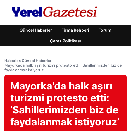
Güncel Haberler
Firma Rehberi
Forum
Çerez Politikası
Haberler
›
Güncel Haberler
›
Mayorka’da halk aşırı turizmi protesto etti: ‘Sahillerimizden biz de
faydalanmak istiyoruz’
Mayorka’da halk aşırı
turizmi protesto etti:
‘Sahillerimizden biz de
faydalanmak istiyoruz’