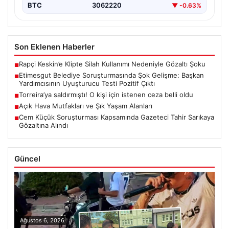
BTC
3062220
▼ -0.63%
Son Eklenen Haberler
Rapçi Keskin’e Klipte Silah Kullanımı Nedeniyle Gözaltı Şoku
■
Etimesgut Belediye Soruşturmasında Şok Gelişme: Başkan
■
Yardımcısının Uyuşturucu Testi Pozitif Çıktı
Torreira’ya saldırmıştı! O kişi için istenen ceza belli oldu
■
Açık Hava Mutfakları ve Şık Yaşam Alanları
■
Cem Küçük Soruşturması Kapsamında Gazeteci Tahir Sarıkaya
■
Gözaltına Alındı
Güncel
Ağustos 6, 2026