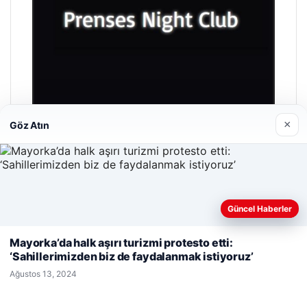
×
Göz Atın
Prenses Night Club
Nisan 29, 2026
Güncel Haberler
Web sitemizi nasıl kullandığınızı daha iyi anlayabilmek,
deneyiminizi kişiselleştirmek ve geliştirmek amacıyla çerezler
Mayorka’da halk aşırı turizmi protesto etti:
kullanıyoruz.
Çerez Politikamız
‘Sahillerimizden biz de faydalanmak istiyoruz’
Reddet
Kabul Et
Ağustos 13, 2024
© 2026 Yerel Gazetesi