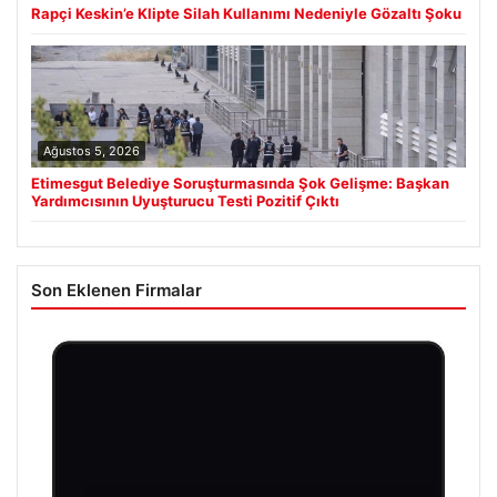
Rapçi Keskin’e Klipte Silah Kullanımı Nedeniyle Gözaltı Şoku
Ağustos 5, 2026
Etimesgut Belediye Soruşturmasında Şok Gelişme: Başkan
Yardımcısının Uyuşturucu Testi Pozitif Çıktı
Son Eklenen Firmalar