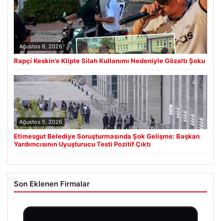
Ağustos 6, 2026
Rapçi Keskin’e Klipte Silah Kullanımı Nedeniyle Gözaltı Şoku
Ağustos 5, 2026
Etimesgut Belediye Soruşturmasında Şok Gelişme: Başkan
Yardımcısının Uyuşturucu Testi Pozitif Çıktı
Son Eklenen Firmalar