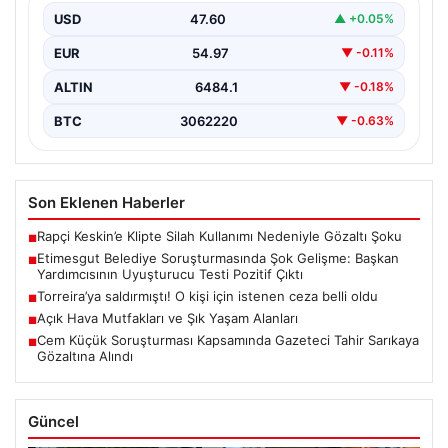
USD
47.60
▲ +0.05%
Etimesgut Belediyesi’nde yürütülen kapsamlı
soruşturma, yeni ve çarpıcı iddialarla gündeme geldi.
EUR
54.97
▼ -0.11%
Belediye Başkan Yardımcısı…
ALTIN
6484.1
▼ -0.18%
BTC
3062220
▼ -0.63%
Son Eklenen Haberler
Rapçi Keskin’e Klipte Silah Kullanımı Nedeniyle Gözaltı Şoku
■
Etimesgut Belediye Soruşturmasında Şok Gelişme: Başkan
■
Yardımcısının Uyuşturucu Testi Pozitif Çıktı
Torreira’ya saldırmıştı! O kişi için istenen ceza belli oldu
■
Açık Hava Mutfakları ve Şık Yaşam Alanları
■
Cem Küçük Soruşturması Kapsamında Gazeteci Tahir Sarıkaya
■
Gözaltına Alındı
Güncel