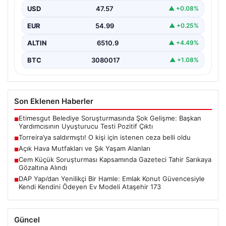
USD
47.57
▲ +0.08%
EUR
54.99
▲ +0.25%
ALTIN
6510.9
▲ +4.49%
BTC
3080017
▲ +1.08%
Son Eklenen Haberler
Etimesgut Belediye Soruşturmasında Şok Gelişme: Başkan
■
Yardımcısının Uyuşturucu Testi Pozitif Çıktı
Torreira’ya saldırmıştı! O kişi için istenen ceza belli oldu
■
Açık Hava Mutfakları ve Şık Yaşam Alanları
■
Cem Küçük Soruşturması Kapsamında Gazeteci Tahir Sarıkaya
■
Gözaltına Alındı
DAP Yapı’dan Yenilikçi Bir Hamle: Emlak Konut Güvencesiyle
■
Kendi Kendini Ödeyen Ev Modeli Ataşehir 173
Güncel