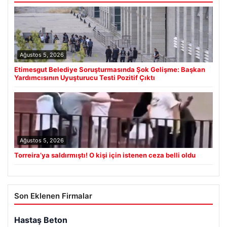
Ağustos 5, 2026
Etimesgut Belediye Soruşturmasında Şok Gelişme: Başkan
Yardımcısının Uyuşturucu Testi Pozitif Çıktı
Ağustos 5, 2026
Torreira’ya saldırmıştı! O kişi için istenen ceza belli oldu
Son Eklenen Firmalar