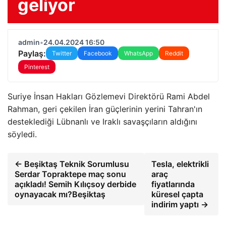
geliyor
admin
•
24.04.2024 16:50
Paylaş:
Twitter
Facebook
WhatsApp
Reddit
Pinterest
Suriye İnsan Hakları Gözlemevi Direktörü Rami Abdel
Rahman, geri çekilen İran güçlerinin yerini Tahran'ın
desteklediği Lübnanlı ve Iraklı savaşçıların aldığını
söyledi.
← Beşiktaş Teknik Sorumlusu
Tesla, elektrikli
Serdar Topraktepe maç sonu
araç
açıkladı! Semih Kılıçsoy derbide
fiyatlarında
oynayacak mı?Beşiktaş
küresel çapta
indirim yaptı →