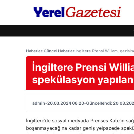
Haberler
›
Güncel Haberler
›
İngiltere Prensi William, gezis
İngiltere Prensi Wil
spekülasyon yapılan 
admin
•
20.03.2024 06:20
•
Güncellendi: 20.03.20
İngiltere’de sosyal medyada Prenses Kate’in sa
boşanmayacağına kadar geniş yelpazede spekül