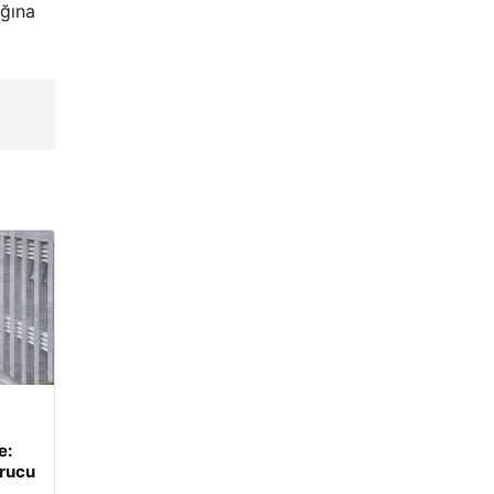
ğına
e:
urucu