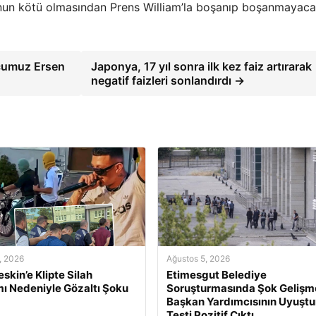
nun kötü olmasından Prens William’la boşanıp boşanmayaca
lcumuz Ersen
Japonya, 17 yıl sonra ilk kez faiz artırarak
negatif faizleri sonlandırdı →
, 2026
Ağustos 5, 2026
skin’e Klipte Silah
Etimesgut Belediye
mı Nedeniyle Gözaltı Şoku
Soruşturmasında Şok Gelişm
Başkan Yardımcısının Uyuşt
Testi Pozitif Çıktı