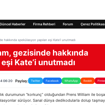
Güncel Haberler
Firma Rehberi
Forum
Çerez Politikas
inde hakkında spekülasyon yapılan eşi Kate’i unutmadı
liam, gezisinde hakkında
eşi Kate’i unutmadı
Paylaş:
24 06:20
Twitter
Facebook
WhatsApp
Reddit
Pinte
ğlık durumunun “korkunç” olduğundan Prens William ile boşa
asyonlar sürüyor. Sanal dünya dedikodularla dolup taşma