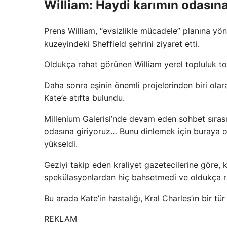
William: Haydi karımın odasına
Prens William, “evsizlikle mücadele” planına yön
kuzeyindeki Sheffield şehrini ziyaret etti.
Oldukça rahat görünen William yerel topluluk top
Daha sonra eşinin önemli projelerinden biri ola
Kate’e atıfta bulundu.
Millenium Galerisi’nde devam eden sohbet sırası
odasına giriyoruz… Bunu dinlemek için buraya o
yükseldi.
Geziyi takip eden kraliyet gazetecilerine göre, 
spekülasyonlardan hiç bahsetmedi ve oldukça ra
Bu arada Kate’in hastalığı, Kral Charles’ın bir tü
REKLAM