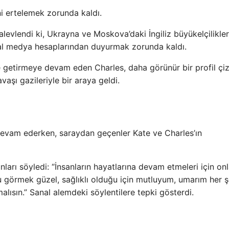
ni ertelemek zorunda kaldı.
r alevlendi ki, Ukrayna ve Moskova’daki İngiliz büyükelçilikleri
yal medya hesaplarından duyurmak zorunda kaldı.
ne getirmeye devam eden Charles, daha görünür bir profil ç
aşı gazileriyle bir araya geldi.
devam ederken, saraydan geçenler Kate ve Charles’ın
ları söyledi: “İnsanların hayatlarına devam etmeleri için onl
u görmek güzel, sağlıklı olduğu için mutluyum, umarım her 
lısın.” Sanal alemdeki söylentilere tepki gösterdi.