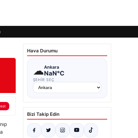
ı
Hava Durumu
☁
Ankara
NaN°C
ŞEHIR SEÇ
rest
Bizi Takip Edin
nıp
ya