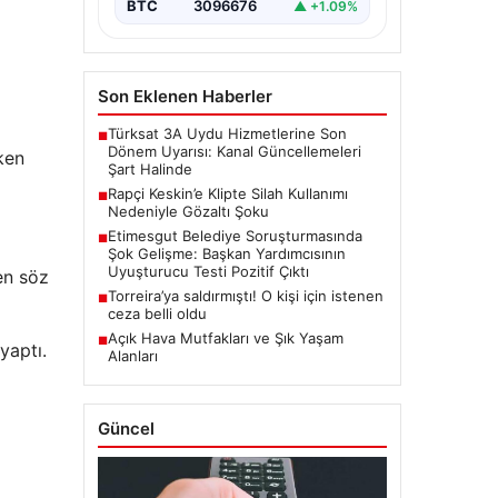
BTC
3096676
▲ +1.09%
Son Eklenen Haberler
Türksat 3A Uydu Hizmetlerine Son
■
Dönem Uyarısı: Kanal Güncellemeleri
ken
Şart Halinde
Rapçi Keskin’e Klipte Silah Kullanımı
■
Nedeniyle Gözaltı Şoku
Etimesgut Belediye Soruşturmasında
■
Şok Gelişme: Başkan Yardımcısının
Uyuşturucu Testi Pozitif Çıktı
en söz
Torreira’ya saldırmıştı! O kişi için istenen
■
ceza belli oldu
Açık Hava Mutfakları ve Şık Yaşam
■
yaptı.
Alanları
Güncel