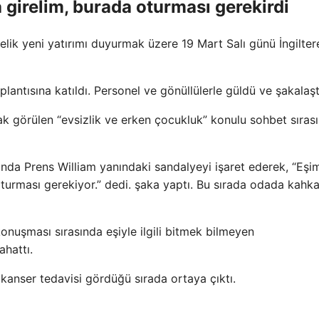
 girelim, burada oturması gerekirdi
elik yeni yatırımı duyurmak üzere 19 Mart Salı günü İngilter
lantısına katıldı. Personel ve gönüllülerle güldü ve şakalaşt
rak görülen “evsizlik ve erken çocukluk” konulu sohbet sıras
nda Prens William yanındaki sandalyeyi işaret ederek, “Eşi
turması gerekiyor.” dedi. şaka yaptı. Bu sırada odada kahka
konuşması sırasında eşiyle ilgili bitmek bilmeyen
hattı.
r kanser tedavisi gördüğü sırada ortaya çıktı.