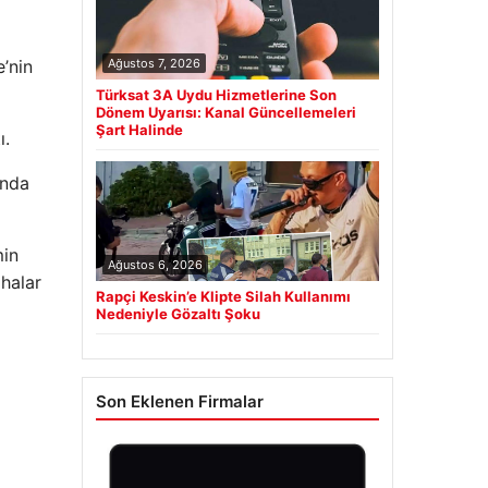
e’nin
Ağustos 7, 2026
Türksat 3A Uydu Hizmetlerine Son
Dönem Uyarısı: Kanal Güncellemeleri
Şart Halinde
ı.
ında
min
Ağustos 6, 2026
halar
Rapçi Keskin’e Klipte Silah Kullanımı
Nedeniyle Gözaltı Şoku
Son Eklenen Firmalar