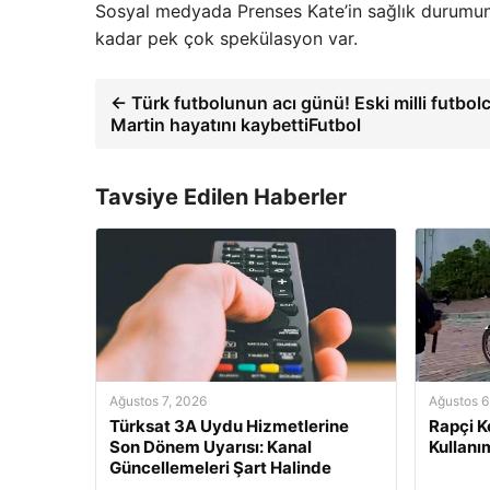
Sosyal medyada Prenses Kate’in sağlık durumu
kadar pek çok spekülasyon var.
← Türk futbolunun acı günü! Eski milli futbo
Martin hayatını kaybettiFutbol
Tavsiye Edilen Haberler
Ağustos 7, 2026
Ağustos 6
Türksat 3A Uydu Hizmetlerine
Rapçi Ke
Son Dönem Uyarısı: Kanal
Kullanı
Güncellemeleri Şart Halinde