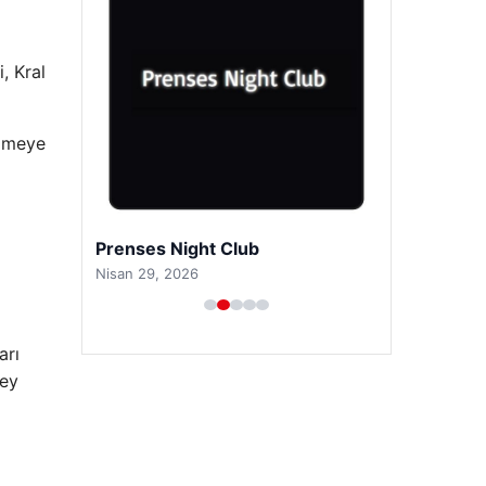
, Kral
izmeye
Prenses Night Club
Nisan 29, 2026
arı
şey