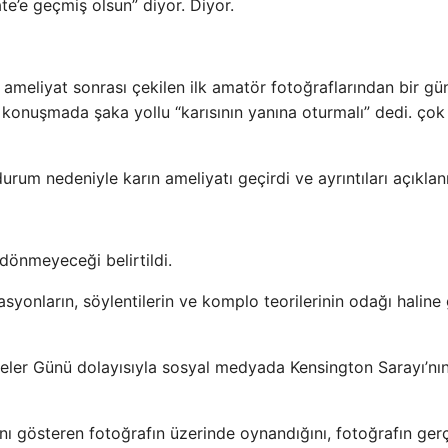
e’e geçmiş olsun” diyor. Diyor.
ce ameliyat sonrası çekilen ilk amatör fotoğraflarından bir gü
ı konuşmada şaka yollu “karısının yanına oturmalı” dedi. çok
urum nedeniyle karın ameliyatı geçirdi ve ayrıntıları açıkla
dönmeyeceği belirtildi.
onların, söylentilerin ve komplo teorilerinin odağı haline 
neler Günü dolayısıyla sosyal medyada Kensington Sarayı’nın
ını gösteren fotoğrafın üzerinde oynandığını, fotoğrafın ger