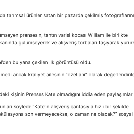
a tarımsal ürünler satan bir pazarda çekilmiş fotoğraflarını
mseyen prensesin, tahtın varisi kocası William ile birlikte
ükkanında gülümseyerek ve alışveriş torbaları taşıyarak yürür
l’den bu yana çekilen ilk görüntüsü oldu.
medi ancak kraliyet ailesinin “özel anı” olarak değerlendiril
deki kişinin Prenses Kate olmadığını iddia eden paylaşımlar 
nları söyledi: “Kate’in alışveriş çantasıyla hızlı bir şekilde
pekülasyona son vermeyecekse, o zaman ne olacak?” sosyal