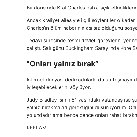
Bu dönemde Kral Charles halka açık etkinlikleri
Ancak kraliyet ailesiyle ilgili söylentiler o kada
Charles’ın ölüm haberinin asılsız olduğunu sos
Tedavi sürecinde resmi devlet görevlerini yeri
çalıştı. Salı günü Buckingham Sarayı’nda Kore Sav
“Onları yalnız bırak”
İnternet dünyası dedikodularla dolup taşmaya 
iyileşebileceklerini söylüyor.
Judy Bradley isimli 61 yaşındaki vatandaş ise şun
yalnız bırakmaları gerektiğini düşünüyorum. On
yolundadır ama bence bence onları rahat bırakma
REKLAM