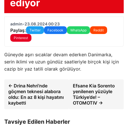
ediyor
admin
•
23.08.2024 00:23
Paylaş:
Twitter
Facebook
WhatsApp
Reddit
Pinterest
Güneyde aşırı sıcaklar devam ederken Danimarka,
serin iklimi ve uzun gündüz saatleriyle birçok kişi için
cazip bir yaz tatili olarak görülüyor.
← Drina Nehri’nde
Efsane Kia Sorento
göçmen teknesi alabora
yenilenen yüzüyle
oldu: En az 8 kişi hayatını
Türkiye’de! –
kaybetti
OTOMOTIV →
Tavsiye Edilen Haberler