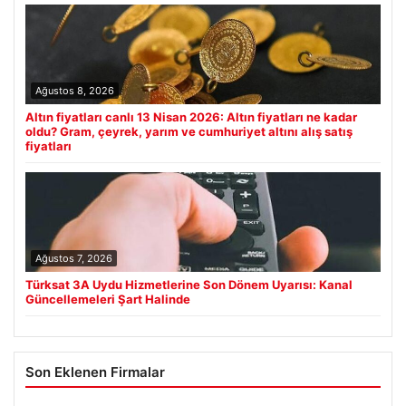
Ağustos 8, 2026
Altın fiyatları canlı 13 Nisan 2026: Altın fiyatları ne kadar
oldu? Gram, çeyrek, yarım ve cumhuriyet altını alış satış
fiyatları
Ağustos 7, 2026
Türksat 3A Uydu Hizmetlerine Son Dönem Uyarısı: Kanal
Güncellemeleri Şart Halinde
Son Eklenen Firmalar