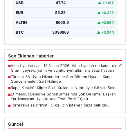
USD
47.74
▲ +0.18%
Türksat 3A uydusu, uzun yıllar boyunca Türkiye’nin
televizyon ve iletişim altyapısında önemli bir rol…
EUR
55.25
▲ +0.32%
ALTIN
6660.6
▲ +2.59%
BTC
3096668
▲ +0.04%
Son Eklenen Haberler
Altın fiyatları canlı 13 Nisan 2026: Altın fiyatları ne kadar oldu?
■
Gram, çeyrek, yarım ve cumhuriyet altını alış satış fiyatları
Türksat 3A Uydu Hizmetlerine Son Dönem Uyarısı: Kanal
■
Güncellemeleri Şart Halinde
Rapçi Keskin’e Klipte Silah Kullanımı Nedeniyle Gözaltı Şoku
■
Etimesgut Belediye Soruşturmasında Şok Gelişme: Başkan
■
Yardımcısının Uyuşturucu Testi Pozitif Çıktı
Torreira’ya saldırmıştı! O kişi için istenen ceza belli oldu
■
Güncel