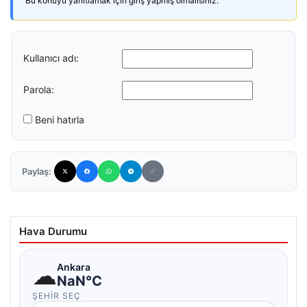
Bu konuyu yanıtlamak için giriş yapmış olmalısınız.
Kullanıcı adı:
Parola:
Beni hatırla
Paylaş:
Hava Durumu
☁
Ankara
NaN°C
ŞEHIR SEÇ