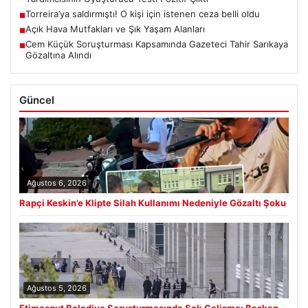
Torreira’ya saldırmıştı! O kişi için istenen ceza belli oldu
■
Açık Hava Mutfakları ve Şık Yaşam Alanları
■
Cem Küçük Soruşturması Kapsamında Gazeteci Tahir Sarıkaya
■
Gözaltına Alındı
Güncel
Ağustos 6, 2026
Rapçi Keskin’e Klipte Silah Kullanımı Nedeniyle Gözaltı Şoku
Ağustos 5, 2026
Etimesgut Belediye Soruşturmasında Şok Gelişme: Başkan