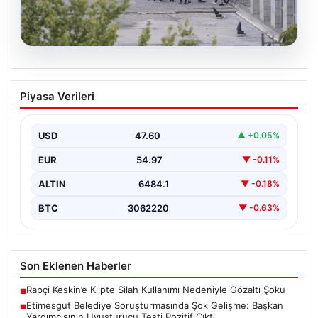
05.08.2026
Etimesgut Belediye Soruşturmasında
Piyasa Verileri
Şok Gelişme: Başkan Yardımcısının
Uyuşturucu Testi Pozitif Çıktı
USD
47.60
▲ +0.05%
Etimesgut Belediyesi’nde yürütülen kapsamlı
soruşturma, yeni ve çarpıcı iddialarla gündeme geldi.
EUR
54.97
▼ -0.11%
Belediye Başkan Yardımcısı…
ALTIN
6484.1
▼ -0.18%
BTC
3062220
▼ -0.63%
Son Eklenen Haberler
Rapçi Keskin’e Klipte Silah Kullanımı Nedeniyle Gözaltı Şoku
■
Etimesgut Belediye Soruşturmasında Şok Gelişme: Başkan
■
Yardımcısının Uyuşturucu Testi Pozitif Çıktı