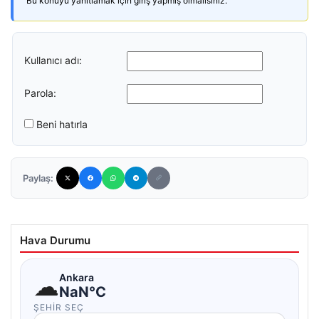
Bu konuyu yanıtlamak için giriş yapmış olmalısınız.
Kullanıcı adı:
Parola:
Beni hatırla
Paylaş:
Hava Durumu
☁
Ankara
NaN°C
ŞEHIR SEÇ