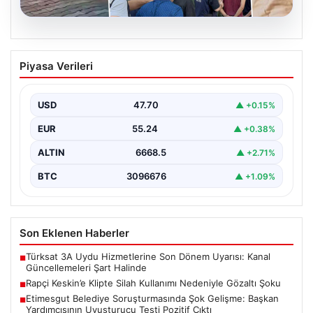
06.08.2026
Rapçi Keskin’e Klipte Silah Kullanımı
Piyasa Verileri
Nedeniyle Gözaltı Şoku
Sosyal medyada geniş çapta tanınan rapçi Yüşa Keskin,
gerçekleştirdiği klip çekimi sırasında silah kullanımı…
USD
47.70
▲ +0.15%
EUR
55.24
▲ +0.38%
ALTIN
6668.5
▲ +2.71%
BTC
3096676
▲ +1.09%
Son Eklenen Haberler
Türksat 3A Uydu Hizmetlerine Son Dönem Uyarısı: Kanal
■
Güncellemeleri Şart Halinde
Rapçi Keskin’e Klipte Silah Kullanımı Nedeniyle Gözaltı Şoku
■
Etimesgut Belediye Soruşturmasında Şok Gelişme: Başkan
■
Yardımcısının Uyuşturucu Testi Pozitif Çıktı