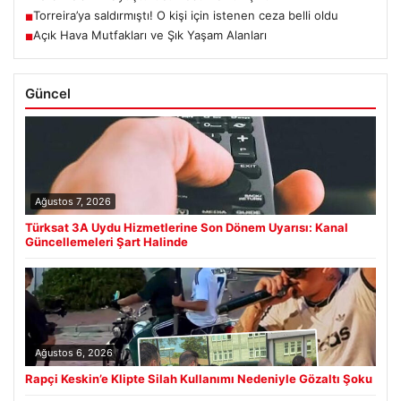
Torreira’ya saldırmıştı! O kişi için istenen ceza belli oldu
■
Açık Hava Mutfakları ve Şık Yaşam Alanları
■
Güncel
Ağustos 7, 2026
Türksat 3A Uydu Hizmetlerine Son Dönem Uyarısı: Kanal
Güncellemeleri Şart Halinde
Ağustos 6, 2026
Rapçi Keskin’e Klipte Silah Kullanımı Nedeniyle Gözaltı Şoku