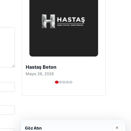
Prenses Night Club
Nisan 29, 2026
×
Göz Atın