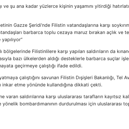
e şu ana kadar yüzlerce kişinin yaşamını yitirdiği hatırlatı
letinin Gazze Şeridi’nde Filistin vatandaşlarına karşı soykır
 vatandaşları barbarca toplu cezaya maruz bırakan açlık ve t
 yapılıyor”
 bölgelerinde Filistinlilere karşı yapılan saldırıların da kınan
sıyla bazı ülkelerden aldığı desteklerle barbarca suçlar işle
hayata geçirmeye çalıştığı ifade edildi.
atmaya çalıştığını savunan Filistin Dışişleri Bakanlığı, Tel Av
nı inkar etme yönünde kullandığına dikkati çekti.
ine varan saldırılarına karşı uluslararası tarafların kayıtsız ka
’ne yönelik bombardımanının durdurulması için uluslararası t