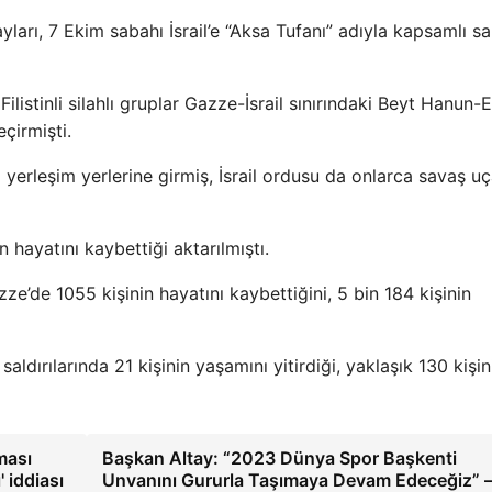
arı, 7 Ekim sabahı İsrail’e “Aksa Tufanı” adıyla kapsamlı sal
Filistinli silahlı gruplar Gazze-İsrail sınırındaki Beyt Hanun-
çirmişti.
i yerleşim yerlerine girmiş, İsrail ordusu da onlarca savaş u
 hayatını kaybettiği aktarılmıştı.
Gazze’de 1055 kişinin hayatını kaybettiğini, 5 bin 184 kişinin
n saldırılarında 21 kişinin yaşamını yitirdiği, yaklaşık 130 kişi
ması
Başkan Altay: “2023 Dünya Spor Başkenti
 iddiası
Unvanını Gururla Taşımaya Devam Edeceğiz” 