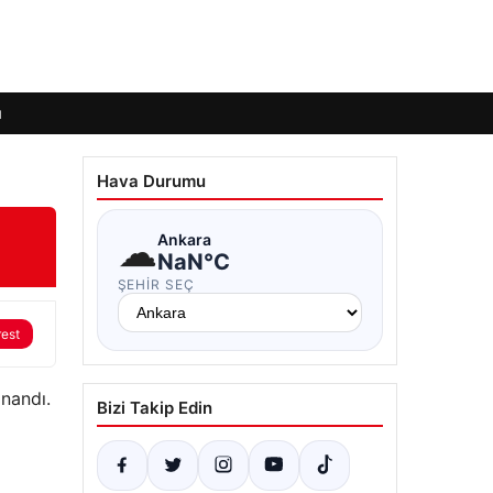
ı
Hava Durumu
☁
Ankara
NaN°C
ŞEHIR SEÇ
rest
ınandı.
Bizi Takip Edin