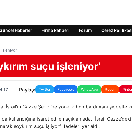
Güncel Haberler
Firma Rehberi
Forum
Çerez Politikas
 işleniyor’
oykırım suçu işleniyor’
Paylaş:
4:17
Twitter
Facebook
WhatsApp
Reddit
Pinte
da, İsrail’in Gazze Şeridi’ne yönelik bombardımanı şiddetle k
ı da kullandığına işaret edilen açıklamada, “İsrail Gazze’deki
anarak soykırım suçu işliyor” ifadeleri yer aldı.