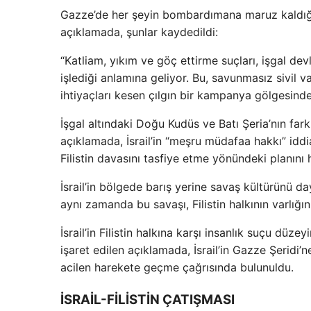
Gazze’de her şeyin bombardımana maruz kaldığı v
açıklamada, şunlar kaydedildi:
“Katliam, yıkım ve göç ettirme suçları, işgal dev
işlediği anlamına geliyor. Bu, savunmasız sivil
ihtiyaçları kesen çılgın bir kampanya gölgesinde
İşgal altındaki Doğu Kudüs ve Batı Şeria’nın farklı
açıklamada, İsrail’in “meşru müdafaa hakkı” iddia
Filistin davasını tasfiye etme yönündeki planını 
İsrail’in bölgede barış yerine savaş kültürünü day
aynı zamanda bu savaşı, Filistin halkının varlığı
İsrail’in Filistin halkına karşı insanlık suçu düzey
işaret edilen açıklamada, İsrail’in Gazze Şeridi
acilen harekete geçme çağrısında bulunuldu.
İSRAİL-FİLİSTİN ÇATIŞMASI