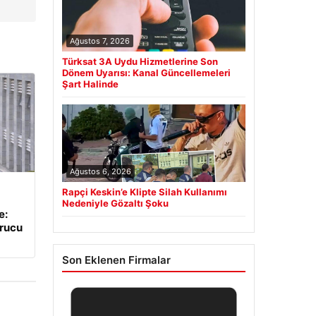
Ağustos 7, 2026
Türksat 3A Uydu Hizmetlerine Son
Dönem Uyarısı: Kanal Güncellemeleri
Şart Halinde
Ağustos 6, 2026
Rapçi Keskin’e Klipte Silah Kullanımı
Nedeniyle Gözaltı Şoku
e:
urucu
Son Eklenen Firmalar