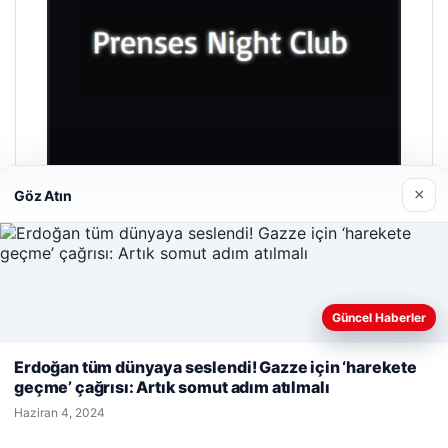
×
Göz Atın
Prenses Night Club
Nisan 29, 2026
Güncel Haberler
Web sitemizi nasıl kullandığınızı daha iyi anlayabilmek,
deneyiminizi kişiselleştirmek ve geliştirmek amacıyla çerezler
Erdoğan tüm dünyaya seslendi! Gazze için ‘harekete
kullanıyoruz.
Çerez Politikamız
geçme’ çağrısı: Artık somut adım atılmalı
Reddet
Kabul Et
Haziran 4, 2024