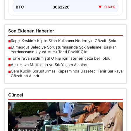
BTC
3062220
▼ -0.63%
Son Eklenen Haberler
Rapçi Keskin’e Klipte Silah Kullanımı Nedeniyle Gözaltı Şoku
■
Etimesgut Belediye Soruşturmasında Şok Gelişme: Başkan
■
Yardımcısının Uyuşturucu Testi Pozitif Çıktı
Torreira’ya saldırmıştı! O kişi için istenen ceza belli oldu
■
Açık Hava Mutfakları ve Şık Yaşam Alanları
■
Cem Küçük Soruşturması Kapsamında Gazeteci Tahir Sarıkaya
■
Gözaltına Alındı
Güncel
Ağustos 6, 2026