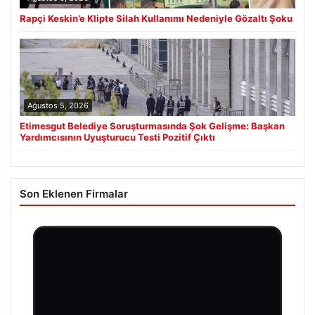
Rapçi Keskin’e Klipte Silah Kullanımı Nedeniyle Gözaltı Şoku
Ağustos 5, 2026
Etimesgut Belediye Soruşturmasında Şok Gelişme: Başkan
Yardımcısının Uyuşturucu Testi Pozitif Çıktı
Son Eklenen Firmalar