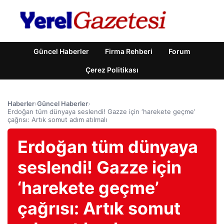
Güncel Haberler
Firma Rehberi
Forum
Çerez Politikası
Haberler
›
Güncel Haberler
›
Erdoğan tüm dünyaya seslendi! Gazze için ‘harekete geçme’
çağrısı: Artık somut adım atılmalı
Erdoğan tüm dünyaya
seslendi! Gazze için
‘harekete geçme’
çağrısı: Artık somut