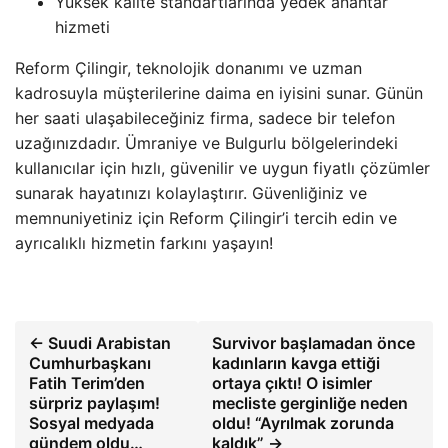
Yüksek kalite standartlarında yedek anahtar
hizmeti
Reform Çilingir, teknolojik donanımı ve uzman
kadrosuyla müşterilerine daima en iyisini sunar. Günün
her saati ulaşabileceğiniz firma, sadece bir telefon
uzağınızdadır. Ümraniye ve Bulgurlu bölgelerindeki
kullanıcılar için hızlı, güvenilir ve uygun fiyatlı çözümler
sunarak hayatınızı kolaylaştırır. Güvenliğiniz ve
memnuniyetiniz için Reform Çilingir’i tercih edin ve
ayrıcalıklı hizmetin farkını yaşayın!
← Suudi Arabistan
Survivor başlamadan önce
Cumhurbaşkanı
kadınların kavga ettiği
Fatih Terim’den
ortaya çıktı! O isimler
sürpriz paylaşım!
mecliste gerginliğe neden
Sosyal medyada
oldu! “Ayrılmak zorunda
gündem oldu…
kaldık” →