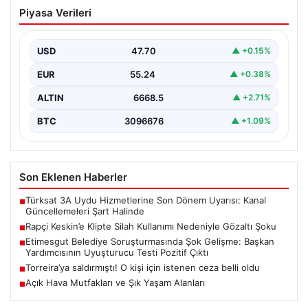
Rapçi Keskin’e Klipte Silah Kullanımı
Piyasa Verileri
Nedeniyle Gözaltı Şoku
Sosyal medyada geniş çapta tanınan rapçi Yüşa Keskin,
gerçekleştirdiği klip çekimi sırasında silah kullanımı…
USD
47.70
▲ +0.15%
EUR
55.24
▲ +0.38%
ALTIN
6668.5
▲ +2.71%
BTC
3096676
▲ +1.09%
Son Eklenen Haberler
Türksat 3A Uydu Hizmetlerine Son Dönem Uyarısı: Kanal
■
Güncellemeleri Şart Halinde
Rapçi Keskin’e Klipte Silah Kullanımı Nedeniyle Gözaltı Şoku
■
Etimesgut Belediye Soruşturmasında Şok Gelişme: Başkan
■
Yardımcısının Uyuşturucu Testi Pozitif Çıktı
Torreira’ya saldırmıştı! O kişi için istenen ceza belli oldu
■
Açık Hava Mutfakları ve Şık Yaşam Alanları
■