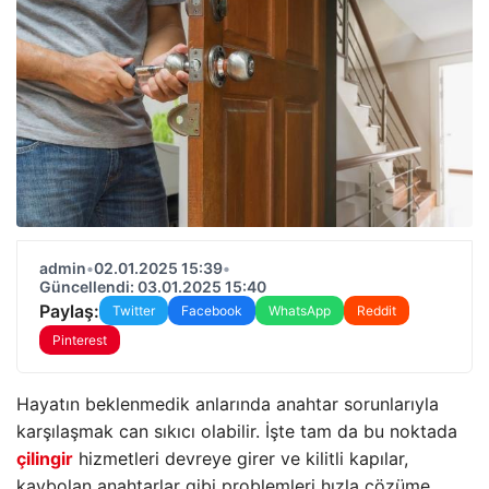
admin
•
02.01.2025 15:39
•
Güncellendi: 03.01.2025 15:40
Paylaş:
Twitter
Facebook
WhatsApp
Reddit
Pinterest
Hayatın beklenmedik anlarında anahtar sorunlarıyla
karşılaşmak can sıkıcı olabilir. İşte tam da bu noktada
çilingir
hizmetleri devreye girer ve kilitli kapılar,
kaybolan anahtarlar gibi problemleri hızla çözüme