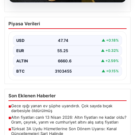
08.08.2026
Altın fiyatları canlı 13 Nisan 2026: Altın
Piyasa Verileri
fiyatları ne kadar oldu? Gram, çeyrek,
yarım ve cumhuriyet altını alış satış
fiyatları
USD
47.74
▲ +0.18%
{“title”: “Altın Fiyatları 13 Nisan 2026 Güncel Durum ve
EUR
55.25
▲ +0.32%
Analizler”, “content”: “ Son dönemde…
ALTIN
6660.6
▲ +2.59%
BTC
3103455
▲ +0.15%
Son Eklenen Haberler
Gece ışığı yanan ev şüphe uyandırdı. Çok sayıda bıçak
■
darbesiyle öldürülmüş
Altın fiyatları canlı 13 Nisan 2026: Altın fiyatları ne kadar oldu?
■
Gram, çeyrek, yarım ve cumhuriyet altını alış satış fiyatları
Türksat 3A Uydu Hizmetlerine Son Dönem Uyarısı: Kanal
■
Güncellemeleri Şart Halinde