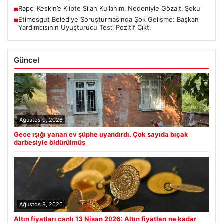
Rapçi Keskin’e Klipte Silah Kullanımı Nedeniyle Gözaltı Şoku
■
Etimesgut Belediye Soruşturmasında Şok Gelişme: Başkan
■
Yardımcısının Uyuşturucu Testi Pozitif Çıktı
Güncel
Ağustos 9, 2026
Gece ışığı yanan ev şüphe uyandırdı. Çok sayıda bıçak
darbesiyle öldürülmüş
Ağustos 8, 2026
Altın fiyatları canlı 13 Nisan 2026: Altın fiyatları ne kadar