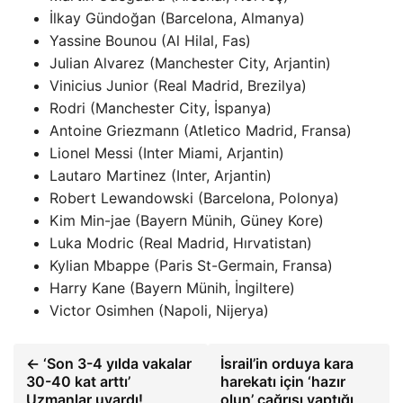
İlkay Gündoğan (Barcelona, Almanya)
Yassine Bounou (Al Hilal, Fas)
Julian Alvarez (Manchester City, Arjantin)
Vinicius Junior (Real Madrid, Brezilya)
Rodri (Manchester City, İspanya)
Antoine Griezmann (Atletico Madrid, Fransa)
Lionel Messi (Inter Miami, Arjantin)
Lautaro Martinez (Inter, Arjantin)
Robert Lewandowski (Barcelona, Polonya)
Kim Min-jae (Bayern Münih, Güney Kore)
Luka Modric (Real Madrid, Hırvatistan)
Kylian Mbappe (Paris St-Germain, Fransa)
Harry Kane (Bayern Münih, İngiltere)
Victor Osimhen (Napoli, Nijerya)
← ‘Son 3-4 yılda vakalar
İsrail’in orduya kara
30-40 kat arttı’
harekatı için ‘hazır
Uzmanlar uyardı!
olun’ çağrısı yaptığı